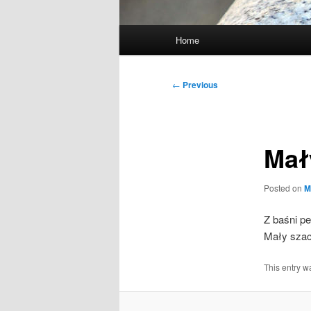
Main
Home
menu
Post
←
Previous
navigation
Mał
Posted on
M
Z baśni p
Mały szac
This entry w