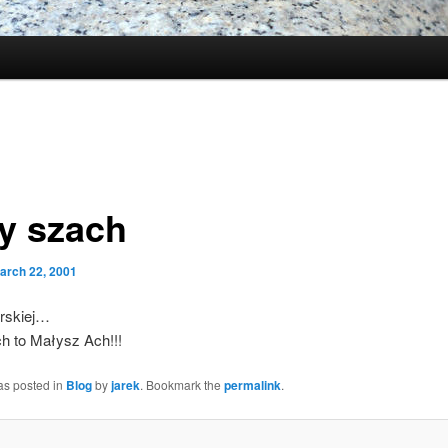
y szach
arch 22, 2001
erskiej…
h to Małysz Ach!!!
as posted in
Blog
by
jarek
. Bookmark the
permalink
.