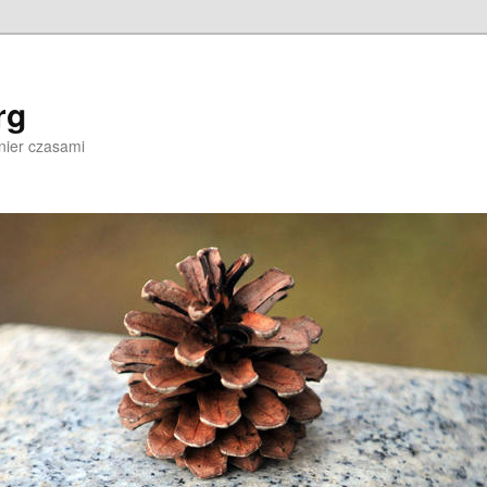
rg
nier czasami