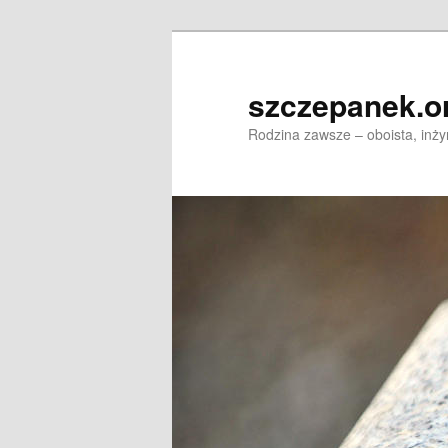
Skip
to
primary
szczepanek.o
content
Rodzina zawsze – oboista, inży