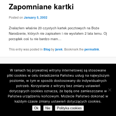
Zapomniane kartki
Posted on
January 5, 2002
Znalazłem właśnie 20 czystych kartek pocztowych na Boże
Narodzenie, których nie zapisałem i nie wysłałem 2 lata temu. Oj
porządek coś tu nie bardzo mam…
This entry was posted in
Blog
by
jarek
. Bookmark the
permalink
.
Proudly powered by WordPress
W ramach tej prywatnej witryny internetowej są stosowane
pliki cookies w celu świadczenia Państwu usług na najwyższym
poziomie, w tym w sposób dostosowany do indywidualnych
potrzeb. Korzystanie z witryny bez zmiany ustawień
dotyczących cookies oznacza, że będą one zamieszczane w
Państwa urządzeniu końcowym. Możecie Państwo dokonać w
każdym czasie zmiany ustawień dotyczących cookies.
Ok
Nie
Polityka cookies