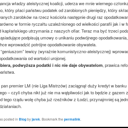
gancja władzy ateistycznej koalicji, uderza we mnie wiernego członk
go, który płaci państwu podatek od zarobionych pieniędzy, który skład
anych zarobków na rzecz kościoła następnie drugi raz opodatkowa
równo w formie ryczałtu uzależnionego od wielkości parafii jak i w f
 kapłańskiego utrzymania z naszych ofiar. Teraz ma być trzeci poda
ąsiadujące podpisują umowy o unikaniu podwójnego opodatkowania, 
hce wprowadzić potrójne opodatkowanie obywatela.
 “geniuszom” lewicy (wyrażnie komunistyczno-ateistycznej) wprowa
opodatkowania od wartości urojonej.
biera, podwyższa podatki i nic nie daje obywatelom
, prawica ref
państwa.
 pan premier LM (nie Liga Mistrzów) zaciągnął duży kredyt w banku
o – czyli chyba nikt już nie ma wątpliwości jak to będzie z gazem z
d tego rządu wolę chyba już rzeźników z Łodzi, przynajmniej są jed
działaniach.
as posted in
Blog
by
jarek
. Bookmark the
permalink
.