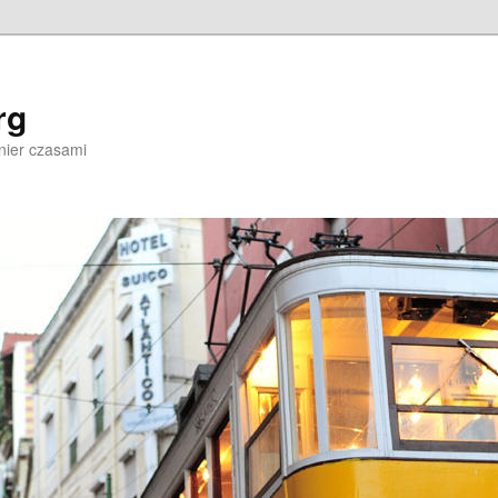
rg
nier czasami