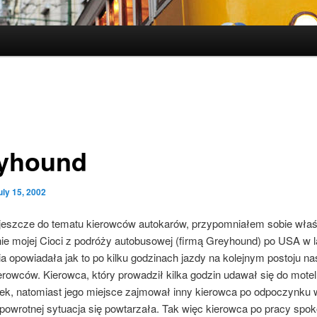
yhound
uly 15, 2002
jeszcze do tematu kierowców autokarów, przypomniałem sobie właś
ie mojej Cioci z podróży autobusowej (firmą Greyhound) po USA w l
ia opowiadała jak to po kilku godzinach jazdy na kolejnym postoju n
rowców. Kierowca, który prowadził kilka godzin udawał się do motel
k, natomiast jego miejsce zajmował inny kierowca po odpoczynku 
owrotnej sytuacja się powtarzała. Tak więc kierowca po pracy spok