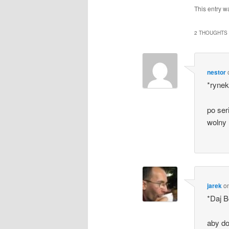
This entry w
2 THOUGHTS 
nestor
*rynek
po ser
wolny 
jarek
o
*Daj 
aby do