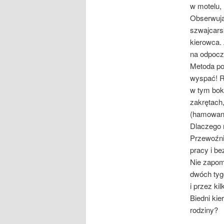
w motelu, 
Obserwują
szwajcars
kierowca. 
na odpoczy
Metoda pol
wyspać! R
w tym boks
zakrętach,
(hamowani
Dlaczego 
Przewoźni
pracy i be
Nie zapom
dwóch tygo
i przez ki
Biedni kie
rodziny?