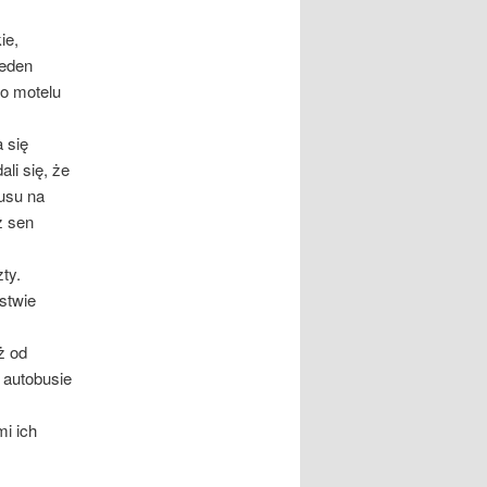
ie,
jeden
do motelu
 się
li się, że
busu na
z sen
ty.
stwie
ż od
 autobusie
mi ich