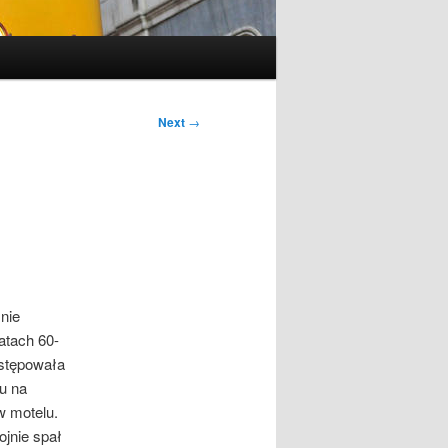
Next
→
nie
atach 60-
astępowała
u na
w motelu.
ojnie spał