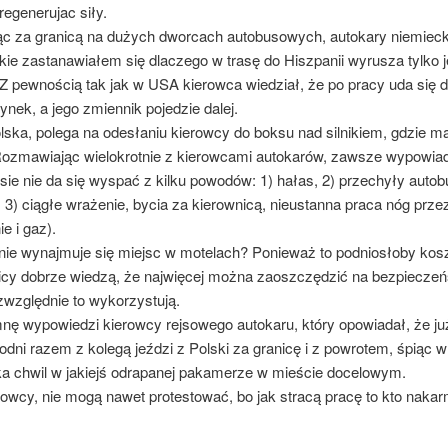
regenerujac siły.
c za granicą na dużych dworcach autobusowych, autokary niemieck
kie zastanawiałem się dlaczego w trasę do Hiszpanii wyrusza tylko 
Z pewnością tak jak w USA kierowca wiedział, że po pracy uda się 
nek, a jego zmiennik pojedzie dalej.
ska, polega na odesłaniu kierowcy do boksu nad silnikiem, gdzie ma
ozmawiając wielokrotnie z kierowcami autokarów, zawsze wypowiada
ie nie da się wyspać z kilku powodów: 1) hałas, 2) przechyły auto
 3) ciągłe wrażenie, bycia za kierownicą, nieustanna praca nóg prze
e i gaz).
nie wynajmuje się miejsc w motelach? Ponieważ to podniosłoby kosz
cy dobrze wiedzą, że najwięcej można zaoszczędzić na bezpieczeń
zwzględnie to wykorzystują.
nę wypowiedzi kierowcy rejsowego autokaru, który opowiadał, że ju
dni razem z kolegą jeździ z Polski za granicę i z powrotem, śpiąc w
lka chwil w jakiejś odrapanej pakamerze w mieście docelowym.
rowcy, nie mogą nawet protestować, bo jak stracą pracę to kto nakar