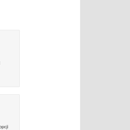
ż
opcji