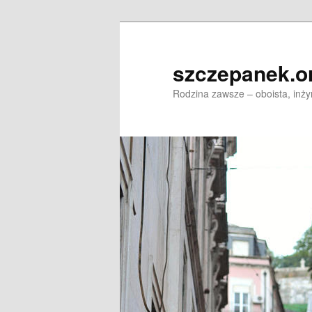
Skip
to
primary
szczepanek.o
content
Rodzina zawsze – oboista, inży