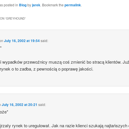
as posted in
Blog
by
jarek
. Bookmark the
permalink
.
ON “
GREYHOUND
”
on
July 16, 2002 at 19:54
said:
*
ii wypadków przewoźnicy muszą coś zmienić bo stracą klientów. Ju
rynek o to zadba, z pewnością o poprawę jakości.
n
July 16, 2002 at 20:21
said:
Boże*
jrzały rynek to uregulował. Jak na razie klienci szukają najtańszych 