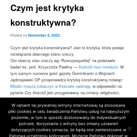
Czym jest krytyka
konstruktywna?
Posted on
November 8, 2002
Czym jest krytyka konstruktywna? Jest to krytyka, która podaje
rozwiązania obecnego stanu rzeczy.
Oto obecny stan rzeczy wg “Rzeczpospolitej” na podstawie
badań ks. prof. Krzysztofa Pawliny —
Kościół traci młodych
. W
tym samym numerze gość gazety Dominikanin o.Wojciech
Jędrzejewski OP przeprowadza krytykę konstruktywną mówiąc:
Młodzi muszą zobaczyć w Kościele nadzieję
, w odpowiedzi na
pytanie
Czy Kościół jest przygotowany na zmiany religijności,
jakie zachodzą wśród młodzieży?
.
Oby ta krytyka konstruktywna dotarła do wielu!
W ramach tej prywatnej witryny internetowej są stosowane
pliki cookies w celu świadczenia Państwu usług na najwyższym
poziomie, w tym w sposób dostosowany do indywidualnych
This entry was posted in
Blog
by
jarek
. Bookmark the
permalink
.
potrzeb. Korzystanie z witryny bez zmiany ustawień
dotyczących cookies oznacza, że będą one zamieszczane w
Państwa urządzeniu końcowym. Możecie Państwo dokonać w