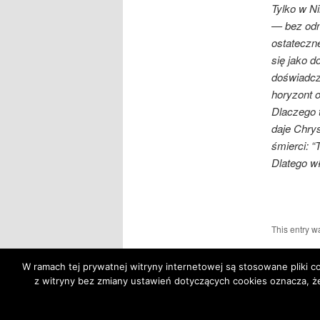
Tylko w N
— bez odn
ostateczne
się jako d
doświadcz
horyzont 
Dlaczego 
daje Chry
śmierci: 
Dlatego wł
This entry w
W ramach tej prywatnej witryny internetowej są stosowane pliki
z witryny bez zmiany ustawień dotyczących cookies oznacza,