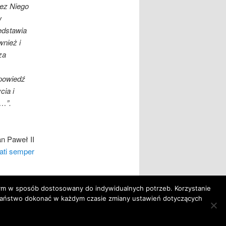
Bez Niego
w
edstawia
wnież i
za
dpowiedź
ia i
ł…”.
n Paweł II
ati semper
tym w sposób dostosowany do indywidualnych potrzeb. Korzystanie
Państwo dokonać w każdym czasie zmiany ustawień dotyczących