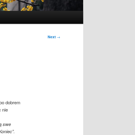
Next
→
, bo dobrem
 nie
ją swe
Koniec”.