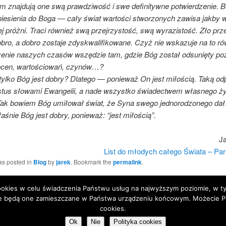
im znajdują one swą prawdziwość i swe definitywne potwierdzenie. 
iesienia do Boga — cały świat wartości stworzonych zawisa jakby 
j próżni. Traci również swą przejrzystość, swą wyrazistość. Zło prz
obro, a dobro zostaje zdyskwalifikowane. Czyż nie wskazuje na to ró
enie naszych czasów wszędzie tam, gdzie Bóg został odsunięty po
ocen, wartościowań, czynów…?
tylko Bóg jest dobry? Dlatego — ponieważ On jest miłością. Taką o
stus słowami Ewangelii, a nade wszystko świadectwem własnego życ
“Tak bowiem Bóg umiłował świat, że Syna swego jednorodzonego da
aśnie Bóg jest dobry, ponieważ: “jest miłością”.
Ja
List do młodych całego Świata – Par
as posted in
Blog
by
jarek
. Bookmark the
permalink
.
 cookies w celu świadczenia Państwu usług na najwyższym poziomie, w 
 że będą one zamieszczane w Państwa urządzeniu końcowym. Możecie 
Proudly powered by WordPress
cookies.
Ok
Nie
Polityka cookies