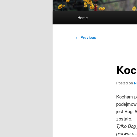
Main
Home
menu
Post
←
Previous
navigation
Koc
Posted on
N
Kocham po
podejmować
jest Bóg. 
zostało.
Tylko Bóg
pierwsze ź