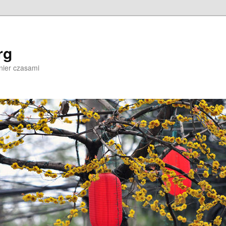
rg
nier czasami