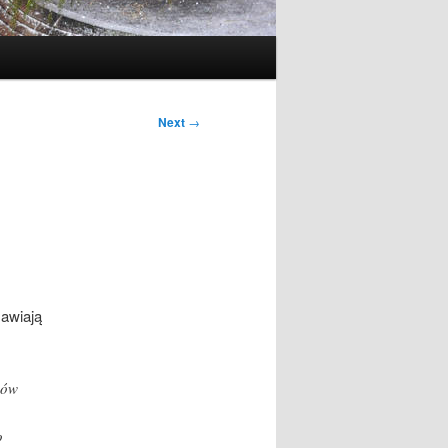
Next
→
mawiają
dów
o