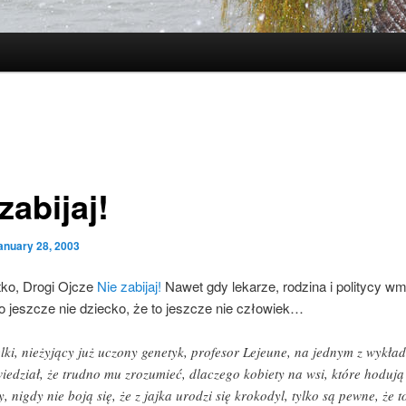
zabijaj!
anuary 28, 2003
ko, Drogi Ojcze
Nie zabijaj!
Nawet gdy lekarze, rodzina i politycy w
o jeszcze nie dziecko, że to jeszcze nie człowiek…
lki, nieżyjący już uczony genetyk, profesor Lejeune, na jednym z wykła
iedział, że trudno mu zrozumieć, dlaczego kobiety na wsi, które hodują
y, nigdy nie boją się, że z jajka urodzi się krokodyl, tylko są pewne, że t