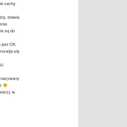
ie cechy
dzę, stawia
enie.
ie są do
 jest OK.
rozwija się
ść
t nazywany
rz
 wierzy w