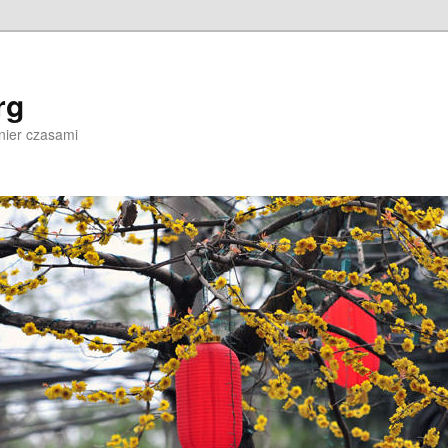
rg
nier czasami