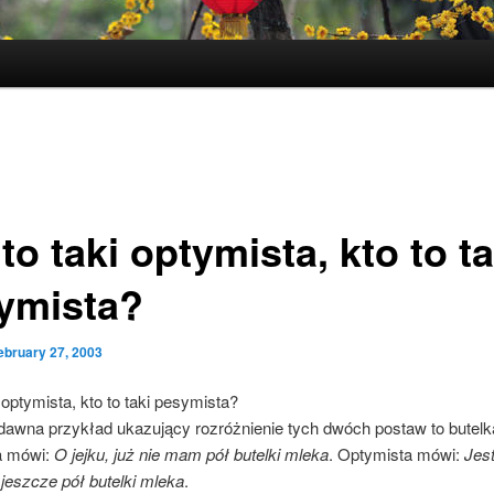
to taki optymista, kto to ta
ymista?
ebruary 27, 2003
i optymista, kto to taki pesymista?
dawna przykład ukazujący rozróżnienie tych dwóch postaw to butelk
a mówi:
O jejku, już nie mam pół butelki mleka
. Optymista mówi:
Jest
jeszcze pół butelki mleka
.