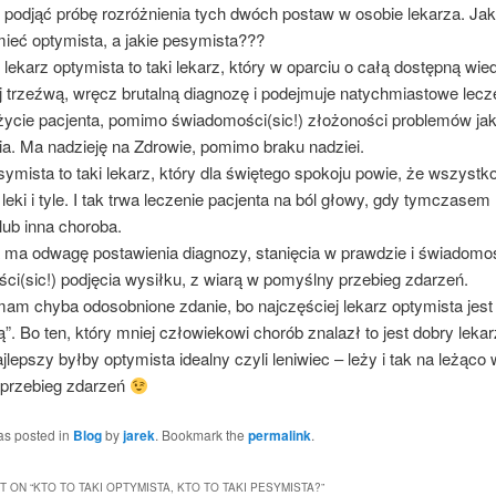
 podjąć próbę rozróżnienia tych dwóch postaw w osobie lekarza. Jak
mieć optymista, a jakie pesymista???
 lekarz optymista to taki lekarz, który w oparciu o całą dostępną wie
j trzeźwą, wręcz brutalną diagnozę i podejmuje natychmiastowe lecz
życie pacjenta, pomimo świadomości(sic!) złożoności problemów jak
ia. Ma nadzieję na Zdrowie, pomimo braku nadziei.
ymista to taki lekarz, który dla świętego spokoju powie, że wszystko
leki i tyle. I tak trwa leczenie pacjenta na ból głowy, gdy tymczasem 
lub inna choroba.
 ma odwagę postawienia diagnozy, stanięcia w prawdzie i świadomo
ci(sic!) podjęcia wysiłku, z wiarą w pomyślny przebieg zdarzeń.
 mam chyba odosobnione zdanie, bo najczęściej lekarz optymista jes
”. Bo ten, który mniej człowiekowi chorób znalazł to jest dobry leka
lepszy byłby optymista idealny czyli leniwiec – leży i tak na leżąco
przebieg zdarzeń
as posted in
Blog
by
jarek
. Bookmark the
permalink
.
 ON “
KTO TO TAKI OPTYMISTA, KTO TO TAKI PESYMISTA?
”