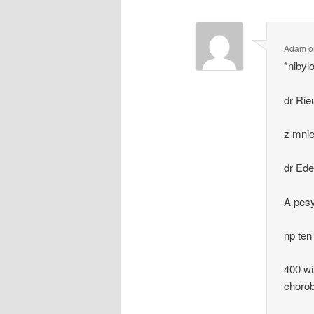
Adam
o
*nibyl
dr Rie
z mnie
dr Ed
A pes
np te
400 wi
choro