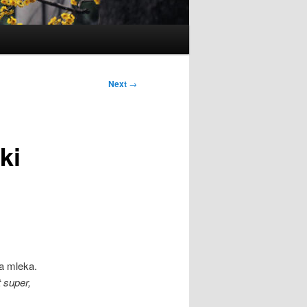
Next
→
ki
a mleka.
 super,