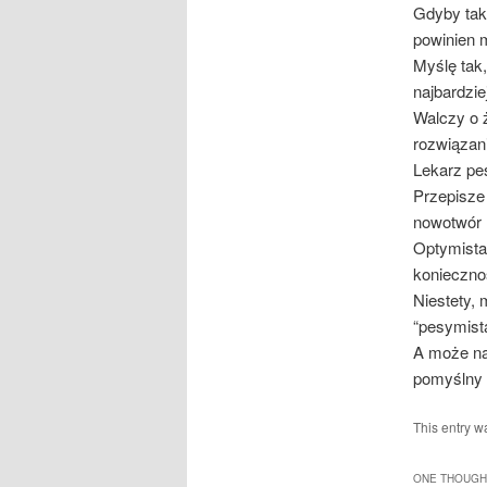
Gdyby tak
powinien 
Myślę tak,
najbardzie
Walczy o 
rozwiązan
Lekarz pes
Przepisze 
nowotwór 
Optymista
koniecznoś
Niestety,
“pesymistą
A może naj
pomyślny 
This entry w
ONE THOUGHT