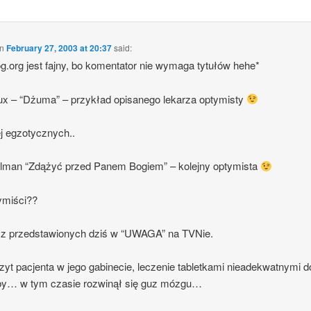
n
February 27, 2003 at 20:37
said:
og.org jest fajny, bo komentator nie wymaga tytułów hehe*
ux – “Dżuma” – przykład opisanego lekarza optymisty
j egzotycznych..
elman “Zdążyć przed Panem Bogiem” – kolejny optymista
ymiści??
n z przedstawionych dziś w “UWAGA” na TVNie.
zyt pacjenta w jego gabinecie, leczenie tabletkami nieadekwatnymi d
by… w tym czasie rozwinął się guz mózgu…