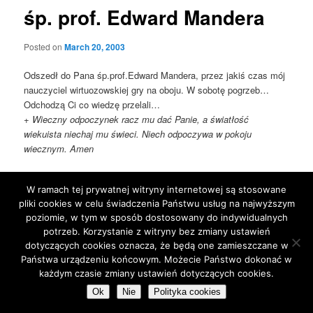
śp. prof. Edward Mandera
Posted on
March 20, 2003
Odszedł do Pana śp.prof.Edward Mandera, przez jakiś czas mój
nauczyciel wirtuozowskiej gry na oboju. W sobotę pogrzeb…
Odchodzą Ci co wiedzę przelali…
+ Wieczny odpoczynek racz mu dać Panie, a światłość
wiekuista niechaj mu świeci. Niech odpoczywa w pokoju
wiecznym. Amen
This entry was posted in
Blog
by
jarek
. Bookmark the
permalink
.
W ramach tej prywatnej witryny internetowej są stosowane
pliki cookies w celu świadczenia Państwu usług na najwyższym
poziomie, w tym w sposób dostosowany do indywidualnych
Proudly powered by WordPress
potrzeb. Korzystanie z witryny bez zmiany ustawień
dotyczących cookies oznacza, że będą one zamieszczane w
Państwa urządzeniu końcowym. Możecie Państwo dokonać w
każdym czasie zmiany ustawień dotyczących cookies.
Ok
Nie
Polityka cookies