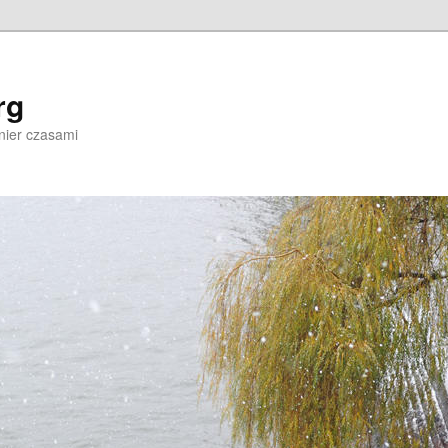
rg
nier czasami