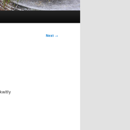
Next
→
kwitły