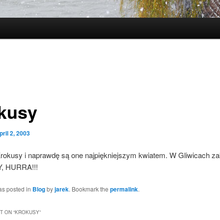
kusy
pril 2, 2003
okusy i naprawdę są one najpiękniejszym kwiatem. W Gliwicach za
, HURRA!!!
as posted in
Blog
by
jarek
. Bookmark the
permalink
.
 ON “
KROKUSY
”