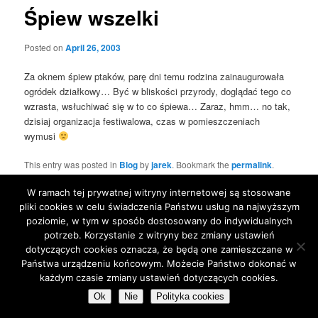
Śpiew wszelki
Posted on
April 26, 2003
Za oknem śpiew ptaków, parę dni temu rodzina zainaugurowała
ogródek działkowy… Być w bliskości przyrody, doglądać tego co
wzrasta, wsłuchiwać się w to co śpiewa… Zaraz, hmm… no tak,
dzisiaj organizacja festiwalowa, czas w pomieszczeniach
wymusi
This entry was posted in
Blog
by
jarek
. Bookmark the
permalink
.
W ramach tej prywatnej witryny internetowej są stosowane
pliki cookies w celu świadczenia Państwu usług na najwyższym
Proudly powered by WordPress
poziomie, w tym w sposób dostosowany do indywidualnych
potrzeb. Korzystanie z witryny bez zmiany ustawień
dotyczących cookies oznacza, że będą one zamieszczane w
Państwa urządzeniu końcowym. Możecie Państwo dokonać w
każdym czasie zmiany ustawień dotyczących cookies.
Ok
Nie
Polityka cookies