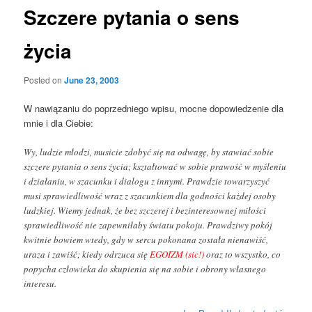
Szczere pytania o sens
życia
Posted on
June 23, 2003
W nawiązaniu do poprzedniego wpisu, mocne dopowiedzenie dla
mnie i dla Ciebie:
Wy, ludzie młodzi, musicie zdobyć się na odwagę, by stawiać sobie
szczere pytania o sens życia; kształtować w sobie prawość w myśleniu
i działaniu, w szacunku i dialogu z innymi. Prawdzie towarzyszyć
musi sprawiedliwość wraz z szacunkiem dla godności każdej osoby
ludzkiej. Wiemy jednak, że bez szczerej i bezinteresownej miłości
sprawiedliwość nie zapewniłaby światu pokoju. Prawdziwy pokój
kwitnie bowiem wtedy, gdy w sercu pokonana została nienawiść,
uraza i zawiść; kiedy odrzuca się
EGOIZM (sic!)
oraz to wszystko, co
popycha człowieka do skupienia się na sobie i obrony własnego
interesu.