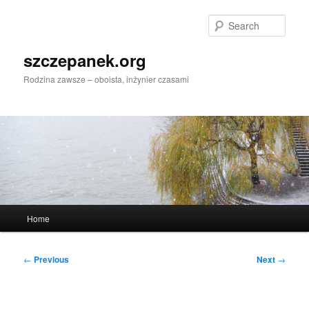
Skip
to
Sear
primary
content
szczepanek.org
Rodzina zawsze – oboista, inżynier czasami
Main
Home
menu
Post
←
Previous
Next
→
navigation