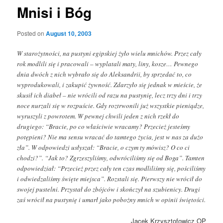
Mnisi i Bóg
Posted on
August 10, 2003
W starożytności, na pustyni egipskiej żyło wielu mnichów. Przez cały
rok modlili się i pracowali – wyplatali maty, liny, kosze… Pewnego
dnia dwóch z nich wybrało się do Aleksandrii, by sprzedać to, co
wyprodukowali, i zakupić żywność. Zdarzyło się jednak w mieście, że
skusił ich diabeł – nie wrócili od razu na pustynię, lecz trzy dni i trzy
noce nurzali się w rozpuście. Gdy roztrwonili już wszystkie pieniądze,
wyruszyli z powrotem. W pewnej chwili jeden z nich rzekł do
drugiego: “Bracie, po co właściwie wracamy? Przecież jesteśmy
potępieni? Nie ma sensu wracać do tamtego życia, jest w nas za dużo
zła”. W odpowiedzi usłyszał: “Bracie, o czym ty mówisz? O co ci
chodzi?”. “Jak to? Zgrzeszyliśmy, odwróciliśmy się od Boga”. Tamten
odpowiedział: “Przecież przez cały ten czas modliliśmy się, pościliśmy
i odwiedzaliśmy święte miejsca”. Rozstali się. Pierwszy nie wrócił do
swojej pustelni. Przystał do zbójców i skończył na szubienicy. Drugi
zaś wrócił na pustynię i umarł jako pobożny mnich w opinii świętości.
Jacek Krzysztofowicz OP