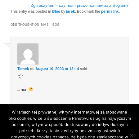
Zgrzeszyłem – czy mam prawo rozmawiać z Bogiem?
This entry was posted in
Blog
by
jarek
. Bookmark the
permalink
.
ONE THOUGHT ON “
MNISI I BÓG
”
Tomek
on
August 10, 2003 at 13:14
said:
*:)*
amen
W ramach tej prywatnej witryny internetowej są stosowane
Comments are closed.
pliki cookies w celu świadczenia Państwu usług na najwyższym
poziomie, w tym w sposób dostosowany do indywidualnych
potrzeb. Korzystanie z witryny bez zmiany ustawień
dotyczących cookies oznacza, że będą one zamieszczane w