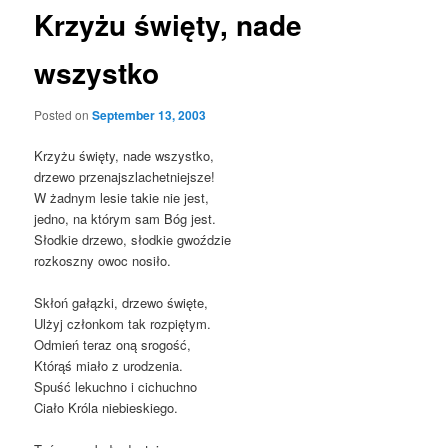
Krzyżu święty, nade
wszystko
Posted on
September 13, 2003
Krzyżu święty, nade wszystko,
drzewo przenajszlachetniejsze!
W żadnym lesie takie nie jest,
jedno, na którym sam Bóg jest.
Słodkie drzewo, słodkie gwoździe
rozkoszny owoc nosiło.
Skłoń gałązki, drzewo święte,
Ulżyj członkom tak rozpiętym.
Odmień teraz oną srogość,
Którąś miało z urodzenia.
Spuść lekuchno i cichuchno
Ciało Króla niebieskiego.