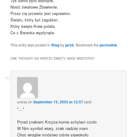
Tyś samo było dostojne,
Nosić światowe Zbawienie,
Przez cię przewóz jest naprawion,
Światu, który był zagubion,
Który święta Krew polała,
Co z Baranka wypłynęła.
This entry was posted in
Blog
by
jarek
. Bookmark the
permalink
.
ONE THOUGHT ON “
KRZYŻU ŚWIĘTY, NADE WSZYSTKO
”
unexy
on
September 15, 2003 at 12:57
said:
*…*
Przed znakiem Krzyża kornie schylam czoło
W Nim symbol wiary, znak nadziei mam
Choć wrogów mnóstwo ciśnie sięwokoło