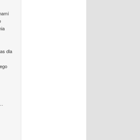
 nami
e
nia
as dla
w
żego
a…