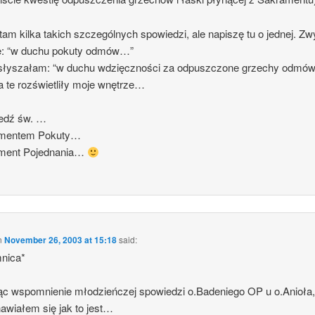
am kilka takich szczególnych spowiedzi, ale napiszę tu o jednej. Zw
ę: “w duchu pokuty odmów…”
słyszałam: “w duchu wdzięczności za odpuszczone grzechy odmó
a te rozświetliły moje wnętrze…
edź św. …
mentem Pokuty…
ment Pojednania…
n
November 26, 2003 at 15:18
said:
mnica*
ąc wspomnienie młodzieńczej spowiedzi o.Badeniego OP u o.Anioła
awiałem się jak to jest…