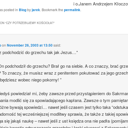
i o.Janem Andrzejem Kłocz
as posted in
Blog
by
jarek
. Bookmark the
permalink
.
ON “
CZY POTRZEBUJEMY KOŚCIOŁA?
”
o
on
November 26, 2003 at 13:50
said:
z podchodzić do grzechu tak jak Jezus…*
On podchodził do grzechu? Brał go na siebie. A co znaczy, brać grz
? To znaczy, że musisz wraz z penitentem pokutować za jego grzech
będziesz wobec niego pokorny! ”
iedyś powiedział mi, żeby zawsze przed przystąpieniem do Sakrma
ania modlić się za spowiadającego kapłana. Zawsze o tym pamięta
óżne bywają spowiedzi… nawet jeśli czasem jest tylko taka “odstu
adomość tej wcześniejszej modlitwy sprawia, że także z takiej spowi
a się jakąś naukę – nawet jeśli z ust księdza ona nie padła (pomija
ście kwestię odpuszczenia grzechów i łaski płynącej z Sakramentu