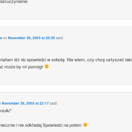
dośćuczynienie
ka
on
November 26, 2003 at 20:35
said:
*
miałam iść do spowiedzi w sobotę. Nie wiem, czy chcę usłyszeć taki 
aż może by mi pomógł
n
November 26, 2003 at 22:17
said:
niulki*
niecznie i nie odkładaj Spowiedzi na potem