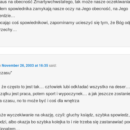
aus na obecność Zmartywchwstałego, tak może nasze oczekiwani
dem spowiednika zamykają nasze oczy na Jego obecność, na Jego
ierdzie…
ucając coś spowiednikowi, zapominamy ucieszyć się tym, że Bóg od
rzechy…
n
November 26, 2003 at 16:35
said:
czasu*
 że często to jest tak… człowiek lubi odkładać wszystko na deser… 
zątku jest praca, potem sport i wypoczynek… a jak jeszcze zostani
a czasu, no to może być i coś dla wnętrza
akże wyczekiwanie na okazję, czyli: głuchy ksiądz, szybka spowiedz,
udzi, albo okazja bo szybka kolejka to i nie trzeba się zastanawiać po
sjonałem…