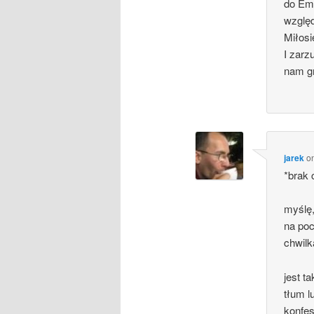
do Em
wzglę
Miłos
I zarz
nam g
jarek
o
*brak 
myślę,
na poc
chwilk
jest t
tłum l
konfe