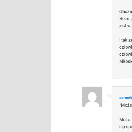
dlacze
Boże… 
jest 
i tak 
człowi
człow
Miłos
carmel
*Może
Może t
się sp