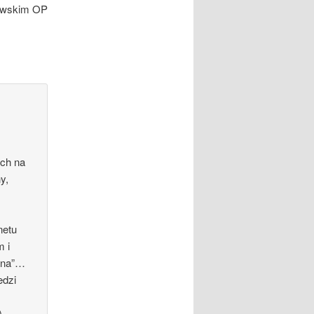
owskim OP
ech na
y,
netu
m i
kana”…
edzi
m
).