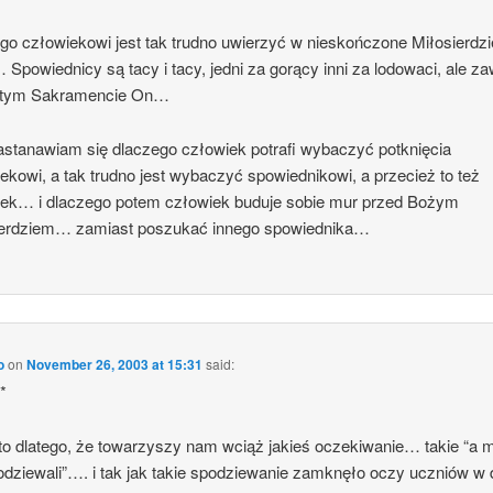
go człowiekowi jest tak trudno uwierzyć w nieskończone Miłosierdzi
Spowiednicy są tacy i tacy, jedni za gorący inni za lodowaci, ale z
w tym Sakramencie On…
zastanawiam się dlaczego człowiek potrafi wybaczyć potknięcia
ekowi, a tak trudno jest wybaczyć spowiednikowi, a przecież to też
iek… i dlaczego potem człowiek buduje sobie mur przed Bożym
ierdziem… zamiast poszukać innego spowiednika…
o
on
November 26, 2003 at 15:31
said:
*
o dlatego, że towarzyszy nam wciąż jakieś oczekiwanie… takie “a
odziewali”…. i tak jak takie spodziewanie zamknęło oczy uczniów w