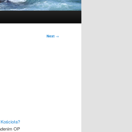
Next
→
 Kościoła?
adenim OP