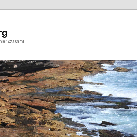
rg
nier czasami