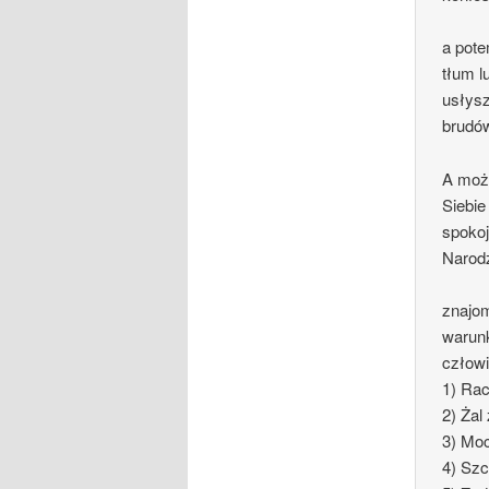
a pote
tłum l
usłysz
brudó
A może
Siebie
spokoj
Narod
znajom
warunk
człowi
1) Ra
2) Żal
3) Mo
4) Sz