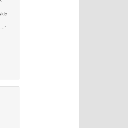
ykle
w…”
,