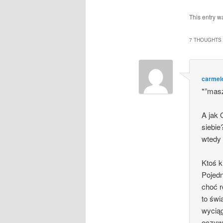
This entry w
7 THOUGHTS 
carmel
*”mas
A jak 
siebie
wtedy 
Ktoś k
Pojedn
choć r
to świ
wyciąg
oczywi