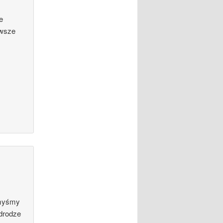
e
awsze
 myśmy
 drodze