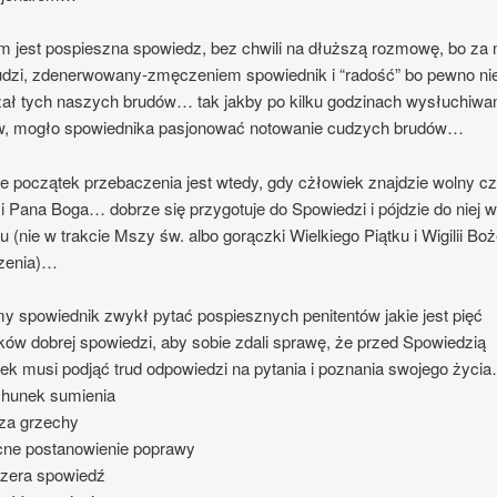
m jest pospieszna spowiedz, bez chwili na dłuższą rozmowę, bo za
udzi, zdenerwowany-zmęczeniem spowiednik i “radość” bo pewno ni
ał tych naszych brudów… tak jakby po kilku godzinach wysłuchiwa
w, mogło spowiednika pasjonować notowanie cudzych brudów…
 początek przebaczenia jest wtedy, gdy cżłowiek znajdzie wolny cz
 i Pana Boga… dobrze się przygotuje do Spowiedzi i pójdzie do niej 
u (nie w trakcie Mszy św. albo gorączki Wielkiego Piątku i Wigilii Bo
zenia)…
y spowiednik zwykł pytać pospiesznych penitentów jakie jest pięć
ów dobrej spowiedzi, aby sobie zdali sprawę, że przed Spowiedzią
ek musi podjąć trud odpowiedzi na pytania i poznania swojego życi
chunek sumienia
 za grzechy
cne postanowienie poprawy
czera spowiedź