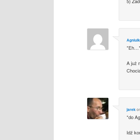
5) Za
Agniul
*Eh…
A już 
Choci
jarek
o
*do Ag
Idź ko