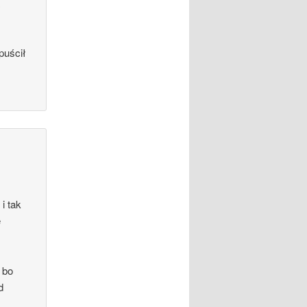
a
puścił
i tak
e
 bo
d