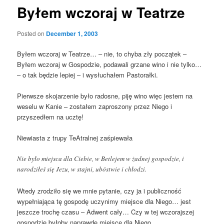
Byłem wczoraj w Teatrze
Posted on
December 1, 2003
Byłem wczoraj w Teatrze… – nie, to chyba zły początek –
Byłem wczoraj w Gospodzie, podawali grzane wino i nie tylko…
– o tak będzie lepiej – i wysłuchałem Pastorałki.
Pierwsze skojarzenie było radosne, piję wino więc jestem na
weselu w Kanie – zostałem zaproszony przez Niego i
przyszedłem na ucztę!
Niewiasta z trupy TeAtralnej zaśpiewała
Nie było miejsca dla Ciebie, w Betlejem w żadnej gospodzie, i
narodziłeś się Jezu, w stajni, ubóstwie i chłodzi.
Wtedy zrodziło się we mnie pytanie, czy ja i publiczność
wypełniająca tę gospodę uczynimy miejsce dla Niego… jest
jeszcze trochę czasu – Adwent cały… Czy w tej wczorajszej
gospodzie byłoby naprawdę miejsce dla Niego…