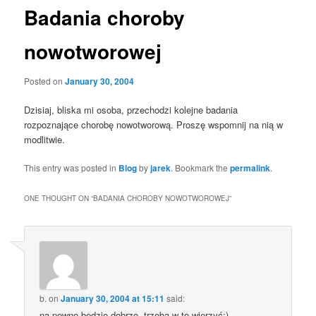
Badania choroby
nowotworowej
Posted on
January 30, 2004
Dzisiaj, bliska mi osoba, przechodzi kolejne badania
rozpoznające chorobę nowotworową. Proszę wspomnij na nią w
modlitwie.
This entry was posted in
Blog
by
jarek
. Bookmark the
permalink
.
ONE THOUGHT ON “
BADANIA CHOROBY NOWOTWOROWEJ
”
b.
on
January 30, 2004 at 15:11
said:
na pewno będzie dobrze, trzeba w to wierzyć:)