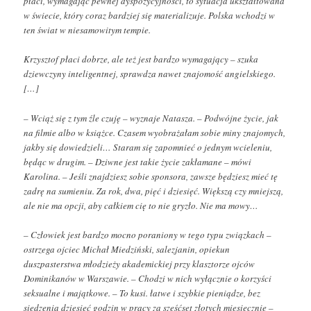
płaci, wymagając pewnej dyspozycyjności, to sytuacja ukształtowana
w świecie, który coraz bardziej się materializuje. Polska wchodzi w
ten świat w niesamowitym tempie.
Krzysztof płaci dobrze, ale też jest bardzo wymagający – szuka
dziewczyny inteligentnej, sprawdza nawet znajomość angielskiego.
[…]
– Wciąż się z tym źle czuję – wyznaje Natasza. – Podwójne życie, jak
na filmie albo w książce. Czasem wyobrażałam sobie miny znajomych,
jakby się dowiedzieli… Staram się zapomnieć o jednym wcieleniu,
będąc w drugim. – Dziwne jest takie życie zakłamane – mówi
Karolina. – Jeśli znajdziesz sobie sponsora, zawsze będziesz mieć tę
zadrę na sumieniu. Za rok, dwa, pięć i dziesięć. Większą czy mniejszą,
ale nie ma opcji, aby całkiem cię to nie gryzło. Nie ma mowy…
– Człowiek jest bardzo mocno poraniony w tego typu związkach –
ostrzega ojciec Michał Miedziński, salezjanin, opiekun
duszpasterstwa młodzieży akademickiej przy klasztorze ojców
Dominikanów w Warszawie. – Chodzi w nich wyłącznie o korzyści
seksualne i majątkowe. – To kusi. łatwe i szybkie pieniądze, bez
siedzenia dziesięć godzin w pracy za sześćset złotych miesięcznie –