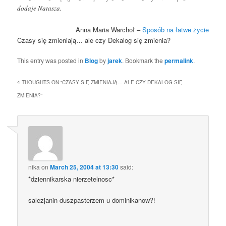
dodaje Natasza.
Anna Maria Warchoł –
Sposób na łatwe życie
Czasy się zmieniają… ale czy Dekalog się zmienia?
This entry was posted in
Blog
by
jarek
. Bookmark the
permalink
.
4 THOUGHTS ON “
CZASY SIĘ ZMIENIAJĄ… ALE CZY DEKALOG SIĘ
ZMIENIA?
”
nika
on
March 25, 2004 at 13:30
said:
*dziennikarska nierzetelnosc*
salezjanin duszpasterzem u dominikanow?!