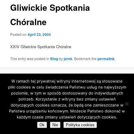
Gliwickie Spotkania
Chóralne
Posted on
April 23, 2004
XXIV Gliwickie Spotkania Chóralne
This entry was posted in
Blog
by
jarek
. Bookmark the
permalink
.
Proudly powered by WordPress
W ramach tej prywatnej witryny internetowej są stosowane
pliki cookies w celu świadczenia Państwu usług na najwyższym
poziomie, w tym w sposób dostosowany do indywidualnych
potrzeb. Korzystanie z witryny bez zmiany ustawień
dotyczących cookies oznacza, że będą one zamieszczane w
Państwa urządzeniu końcowym. Możecie Państwo dokonać w
każdym czasie zmiany ustawień dotyczących cookies.
Ok
Nie
Polityka cookies