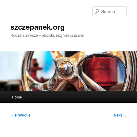
Skip
to
Sear
primary
content
szczepanek.org
Rodzina zawsze – oboista, inżynier czasami
Main
Home
menu
Post
←
Previous
Next
→
navigation