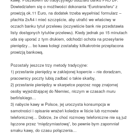
Dowiedziałem się o możliwości dokonania “Eurotransferu” z
prowizją ok.11 Euro, na dodatek trzeba wypełniać formularz –
płachta 2xA4 i mieć szczęście, aby utrafić we właściwy w
oczach banku tytuł przelewu (oczywiście bank nie przedstawia
listy dostępnych tytułów przelewu). Kiedy jednak po 15 minutach
uda się uporać z tym drukiem, odchodzi ochota na przesyłanie
pieniędzy… bo kawa kolegi zostałaby kilkakrotnie przepłacona
prowizją bankową.
Pozostały jeszcze trzy metody tradycyjne:
1) przesłanie pieniędzy w zaklejonej kopercie – nie doradzam,
pracownicy poczty lubią zadbać o takie skarby,
2) przesłanie pieniędzy w skarpetce poprzez nogę znajomej
osoby wyjeżdżającej do Niemiec, niczym w czasach muru
berlińskiego…
3) nabycie kawy w Polsce, jej uroczysta konsumpcja w
samotności i opisanie wrażeń koledze w liście lub rozmowie
telefonicznej… Dobrze, że choć rozmowy telefoniczne nie są już
łączone przez “międzymiastową”, bo pewnie bym zapomniał
smaku kawy, do czasu połączenia…