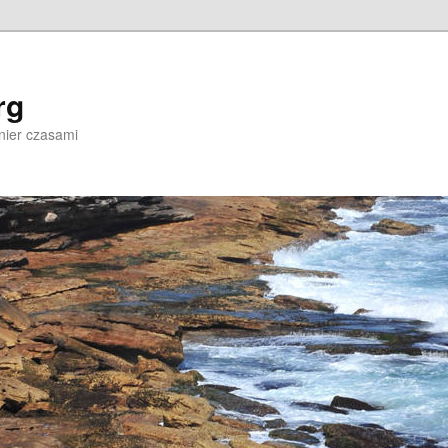
rg
nier czasami