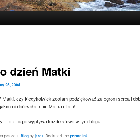
ro dzień Matki
ay 25, 2004
eń Matki, czy kiedykolwiek zdołam podziękować za ogrom serca i dob
, jakim obdarowała mnie Mama i Tato!
ny – to z niego wypływa każde słowo w tym blogu.
as posted in
Blog
by
jarek
. Bookmark the
permalink
.