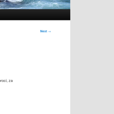
Next
→
roci, za