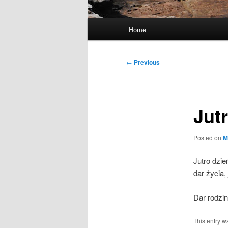
Main
Home
menu
Post
←
Previous
navigation
Jut
Posted on
M
Jutro dzi
dar życia
Dar rodzi
This entry w