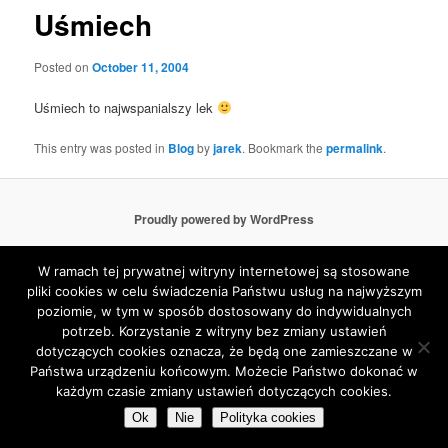
Uśmiech
Posted on
October 11, 2004
Uśmiech to najwspanialszy lek
This entry was posted in
Blog
by
jarek
. Bookmark the
permalink
.
Proudly powered by WordPress
W ramach tej prywatnej witryny internetowej są stosowane
pliki cookies w celu świadczenia Państwu usług na najwyższym
poziomie, w tym w sposób dostosowany do indywidualnych
potrzeb. Korzystanie z witryny bez zmiany ustawień
dotyczących cookies oznacza, że będą one zamieszczane w
Państwa urządzeniu końcowym. Możecie Państwo dokonać w
każdym czasie zmiany ustawień dotyczących cookies.
Ok
Nie
Polityka cookies