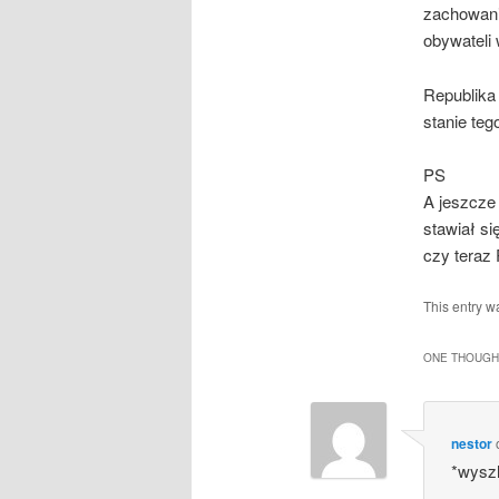
zachowani
obywateli 
Republika 
stanie teg
PS
A jeszcze
stawiał s
czy teraz
This entry w
ONE THOUGHT
nestor
*wyszl