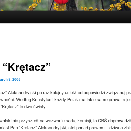
 “Krętacz”
arch 8, 2005
cz” Aleksandryjski po raz kolejny uciekł od odpowiedzi związanej p
ności. Według Konstytucji każdy Polak ma takie same prawa, a je
 “Krętacz” to dwa światy.
alski nie przyszedł na wezwanie sądu, komisji, to CBŚ doprowadzi
omiast Pan “Krętacz” Aleksandryjski, stoi ponad prawem – dziwna zb