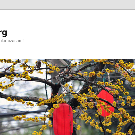
rg
nier czasami