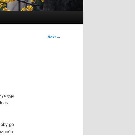
Next
→
rzysięgą
dnak
łoby go
ieżność