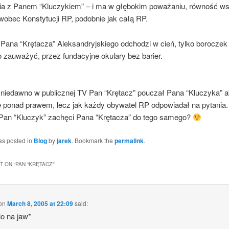
a z Panem “Kluczykiem” – i ma w głębokim poważaniu, równość ws
wobec Konstytucji RP, podobnie jak całą RP.
Pana “Krętacza” Aleksandryjskiego odchodzi w cień, tylko boroczek 
o zauważyć, przez fundacyjne okulary bez barier.
 niedawno w publicznej TV Pan “Krętacz” pouczał Pana “Kluczyka” a
ię ponad prawem, lecz jak każdy obywatel RP odpowiadał na pytania
 Pan “Kluczyk” zachęci Pana “Krętacza” do tego samego?
as posted in
Blog
by
jarek
. Bookmark the
permalink
.
 ON “
PAN “KRĘTACZ”
”
on
March 8, 2005 at 22:09
said:
o na jaw*