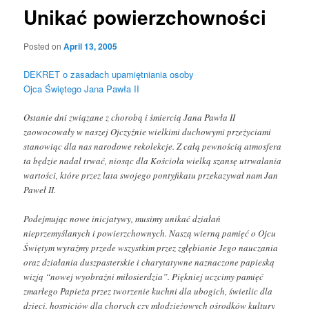
Unikać powierzchowności
Posted on
April 13, 2005
DEKRET o zasadach upamiętniania osoby
Ojca Świętego Jana Pawła II
Ostanie dni związane z chorobą i śmiercią Jana Pawła II
zaowocowały w naszej Ojczyźnie wielkimi duchowymi przeżyciami
stanowiąc dla nas narodowe rekolekcje. Z całą pewnością atmosfera
ta będzie nadal trwać, niosąc dla Kościoła wielką szansę utrwalania
wartości, które przez lata swojego pontyfikatu przekazywał nam Jan
Paweł II.
Podejmując nowe inicjatywy, musimy unikać działań
nieprzemyślanych i powierzchownych. Naszą wierną pamięć o Ojcu
Świętym wyraźmy przede wszystkim przez zgłębianie Jego nauczania
oraz działania duszpasterskie i charytatywne naznaczone papieską
wizją “nowej wyobraźni miłosierdzia”. Piękniej uczcimy pamięć
zmarłego Papieża przez tworzenie kuchni dla ubogich, świetlic dla
dzieci, hospicjów dla chorych czy młodzieżowych ośrodków kultury