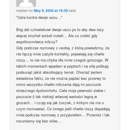
maiden
on
May 9, 2005 at 19:39
said:
*Usta kontra dwoje uszu…*
Bóg dał człowiekowi dwoje uszu po to aby dwa razy
więcej słuchał aniżeli mówił… Ale co zrobić gdy
współrozmówca milczy?
Gdy podczas rozmowy z osobą, z którą powiedzmy, że
nie łączą mnie zażyłe kontakty, pojawiają się chwile
ciszy… to nie ma chyba dla mnie czegoś gorszego. W
takich momentach wpadam w popłoch i na siłę próbuję
podsunąć jakiś absorbujący temat. Chociaż jestem
świadoma faktu, że nie można paplać bez przerwy to
mimo wszystko chwile milczenia dają mi poczucie
strasznego dyskomfortu. Cała moja pewność siebie i
poczucie (i tak niskiej) własnej wartości legną w
gruzach… i czuję się jak żuczek, z którym nie ma o
czym rozmawiać. Co innego jeśli chwile ciszy dopadają
mnie podczas rozmowy z przyjacielem… Przecież i tak
rozumiemy się bez słów…