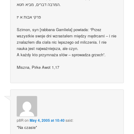
המרבה דברים, מביא חטא.
פרקי אבות א יז
Szimon, syn [rabbana Gamliela] powiada: “Przez
wszystkie swoje dni wzrastałem między mędrcami – i nie
znalazłem dla ciała nic lepszego od milczenia. I nie
nauka jest najważniejsza, ale czyn.
A każdy kto przymnaża słów – sprowadza grzech”.
Miszna, Pirke Awot 1,17
p8R
on
May 4, 2005 at 10:40
said:
*Na czasie*