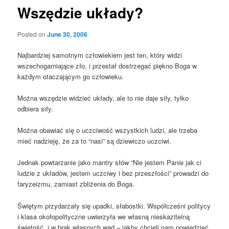
Wszędzie układy?
Posted on
June 30, 2006
Najbardziej samotnym człowiekiem jest ten, który widzi
wszechogarniające zło, i przestał dostrzegać piękno Boga w
każdym otaczającym go człowieku.
Można wszędzie widzieć układy, ale to nie daje siły, tylko
odbiera siły.
Można obawiać się o uczciwość wszystkich ludzi, ale trzeba
mieć nadzieję, że za to “nasi” są dziewiczo uczciwi.
Jednak powtarzanie jako mantry słów “Nie jestem Panie jak ci
ludzie z układów, jestem uczciwy i bez przeszłości” prowadzi do
faryzeizmu, zamiast zbliżenia do Boga.
Świętym przydarzały się upadki, słabostki. Współcześni politycy
i klasa okołopolityczne uwierzyła we własną nieskazitelną
świętość, i w brak własnych wad – jakby chcieli nam powiedzieć,