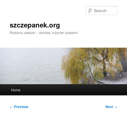
Skip
to
Sear
primary
content
szczepanek.org
Rodzina zawsze – oboista, inżynier czasami
Main
Home
menu
Post
←
Previous
Next
→
navigation