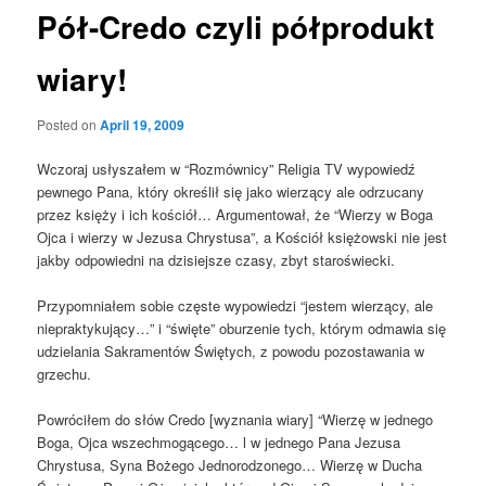
Pół-Credo czyli półprodukt
wiary!
Posted on
April 19, 2009
Wczoraj usłyszałem w “Rozmównicy” Religia TV wypowiedź
pewnego Pana, który określił się jako wierzący ale odrzucany
przez księży i ich kościół… Argumentował, że “Wierzy w Boga
Ojca i wierzy w Jezusa Chrystusa”, a Kościół księżowski nie jest
jakby odpowiedni na dzisiejsze czasy, zbyt staroświecki.
Przypomniałem sobie częste wypowiedzi “jestem wierzący, ale
niepraktykujący…” i “święte” oburzenie tych, którym odmawia się
udzielania Sakramentów Świętych, z powodu pozostawania w
grzechu.
Powróciłem do słów Credo [wyznania wiary] “Wierzę w jednego
Boga, Ojca wszechmogącego… l w jednego Pana Jezusa
Chrystusa, Syna Bożego Jednorodzonego… Wierzę w Ducha