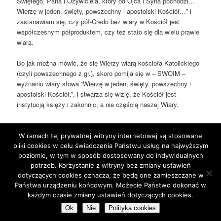
Świętego, Pana i Ożywiciela, który od Ojca i Syna pochodzi…
Wierzę w jeden, święty, powszechny i apostolski Kościół…” i
zastanawiam się, czy pół-Credo bez wiary w Kościół jest
współczesnym półproduktem, czy też stało się dla wielu prawie
wiarą.
Bo jak można mówić, że się Wierzy wiarą kościoła Katolickiego
(czyli powszechnego z gr.), skoro pomija się w – SWOIM –
wyznaniu wiary słowa “Wierzę w jeden, święty, powszechny i
apostolski Kościół.”, i stwarza się wizję, że Kościół jest
instytucją księży i zakonnic, a nie częścią naszej Wiary.
pół-Credo czyli półprodukt wiary! To taka wizja wiary light! a nie
wypłynięcie na GŁĘBIĘ!
W ramach tej prywatnej witryny internetowej są stosowane
pliki cookies w celu świadczenia Państwu usług na najwyższym
This entry was posted in
Blog
by
jarek
. Bookmark the
permalink
.
poziomie, w tym w sposób dostosowany do indywidualnych
potrzeb. Korzystanie z witryny bez zmiany ustawień
dotyczących cookies oznacza, że będą one zamieszczane w
Państwa urządzeniu końcowym. Możecie Państwo dokonać w
Proudly powered by WordPress
każdym czasie zmiany ustawień dotyczących cookies.
Ok
Nie
Polityka cookies