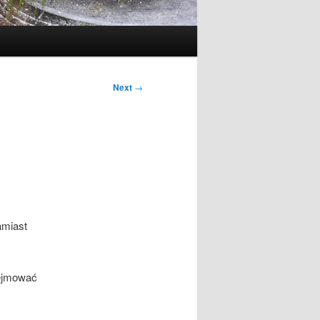
Next
→
amiast
bejmować