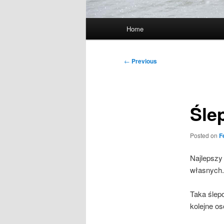
Main
Home
menu
Post
←
Previous
navigation
Śle
Posted on
F
Najlepszy
własnych.
Taka ślep
kolejne os