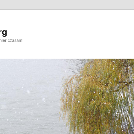
rg
nier czasami