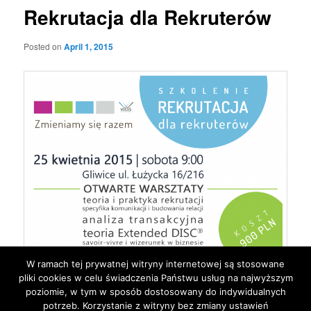
Rekrutacja dla Rekruterów
Posted on
April 1, 2015
W ramach tej prywatnej witryny internetowej są stosowane
pliki cookies w celu świadczenia Państwu usług na najwyższym
This entry was posted in
poziomie, w tym w sposób dostosowany do indywidualnych
Rodzina
by
jarek
. Bookmark the
permalink
.
potrzeb. Korzystanie z witryny bez zmiany ustawień