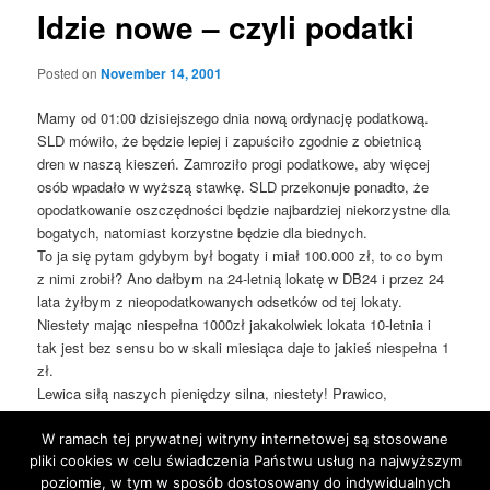
Idzie nowe – czyli podatki
Posted on
November 14, 2001
Mamy od 01:00 dzisiejszego dnia nową ordynację podatkową.
SLD mówiło, że będzie lepiej i zapuściło zgodnie z obietnicą
dren w naszą kieszeń. Zamroziło progi podatkowe, aby więcej
osób wpadało w wyższą stawkę. SLD przekonuje ponadto, że
opodatkowanie oszczędności będzie najbardziej niekorzystne dla
bogatych, natomiast korzystne będzie dla biednych.
To ja się pytam gdybym był bogaty i miał 100.000 zł, to co bym
z nimi zrobił? Ano dałbym na 24-letnią lokatę w DB24 i przez 24
lata żyłbym z nieopodatkowanych odsetków od tej lokaty.
Niestety mając niespełna 1000zł jakakolwiek lokata 10-letnia i
tak jest bez sensu bo w skali miesiąca daje to jakieś niespełna 1
zł.
Lewica siłą naszych pieniędzy silna, niestety! Prawico,
prawdziwa pojaw się wreszcie i pomóż ubogim niskimi podatkami
W ramach tej prywatnej witryny internetowej są stosowane
pliki cookies w celu świadczenia Państwu usług na najwyższym
poziomie, w tym w sposób dostosowany do indywidualnych
This entry was posted in
Blog
by
jarek
. Bookmark the
permalink
.