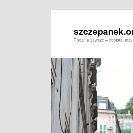
Skip
to
primary
szczepanek.o
content
Rodzina zawsze – oboista, inży