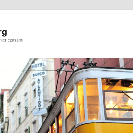
rg
nier czasami