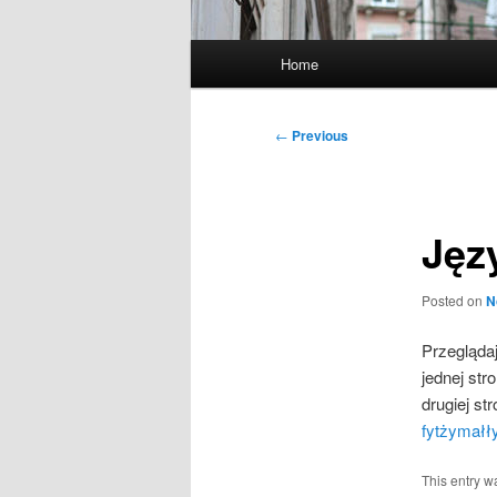
Main
Home
menu
Post
←
Previous
navigation
Jęz
Posted on
N
Przegląda
jednej str
drugiej s
fytżymałły
This entry w