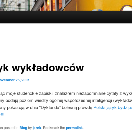
yk wykładowców
ovember 25, 2001
jąc moje studenckie zapiski, znalazłem niezapomniane cytaty z wyk
ony oddają poziom wiedzy ogólnej współczesnej inteligencji (wykład
trony pokazują w dniu “Dyktanda” bolesną prawdę
Polski jążyk bydź p
!!!
as posted in
Blog
by
jarek
. Bookmark the
permalink
.