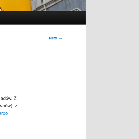
Next
→
ładów. Z
owców), z
arco