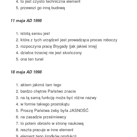
to jest czysto techniczna element
przewozi go inną budową
11 maja AD 1998
istotą sensu jest
która z tych urządzeń jest prowadząca proces roboczy
rozpoczyna pracę Brygady {jak jakieś imię}
działce trzeciej nie jest skończony
ona ten tunel
18 maja AD 1998
aktem jakimś tam tego
bardzo chętnie Państwo znacie
na tą samą funkcję może być różne nazwy
w formie takiego prostokątu
Proszę Państwa żeby była JASNOŚĆ
na zasadzie prześmiewcy
to potem obrosło w stronę naukową
reszta pracuje w inne element
element tego środków produkcji