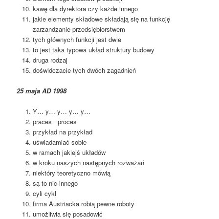
kawę dla dyrektora czy każde innego
jakie elementy składowe składają się na funkcję
zarzandzanie przedsiębiorstwem
tych głównych funkcji jest dwie
to jest taka typowa układ struktury budowy
druga rodzaj
doświdczacie tych dwóch zagadnień
25 maja AD 1998
Y… y… y… y… y…
praces =proces
przykład na przykład
uświadamiać sobie
w ramach jakiejś układów
w kroku naszych następnych rozważań
niektóry teoretyczno mówią
są to nic innego
cyli cykl
firma Austriacka robią pewne roboty
umożliwia się posadowić