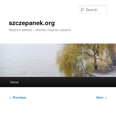
Skip
to
Sear
primary
content
szczepanek.org
Rodzina zawsze – oboista, inżynier czasami
Main
Home
menu
Post
←
Previous
Next
→
navigation