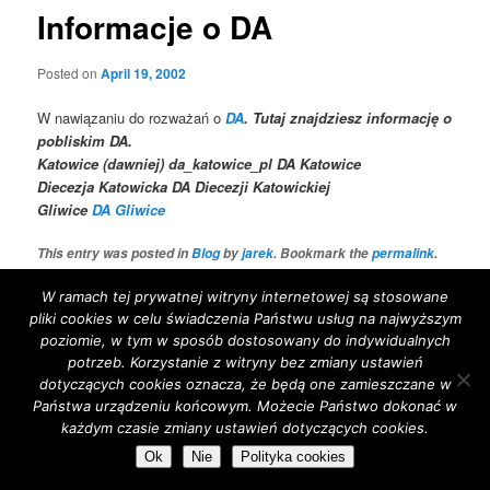
Informacje o DA
Posted on
April 19, 2002
W nawiązaniu do rozważań o
DA
. Tutaj znajdziesz informację o
pobliskim DA.
Katowice (dawniej) da_katowice_pl DA Katowice
Diecezja Katowicka DA Diecezji Katowickiej
Gliwice
DA Gliwice
This entry was posted in
Blog
by
jarek
. Bookmark the
permalink
.
W ramach tej prywatnej witryny internetowej są stosowane
pliki cookies w celu świadczenia Państwu usług na najwyższym
Proudly powered by WordPress
poziomie, w tym w sposób dostosowany do indywidualnych
potrzeb. Korzystanie z witryny bez zmiany ustawień
dotyczących cookies oznacza, że będą one zamieszczane w
Państwa urządzeniu końcowym. Możecie Państwo dokonać w
każdym czasie zmiany ustawień dotyczących cookies.
Ok
Nie
Polityka cookies