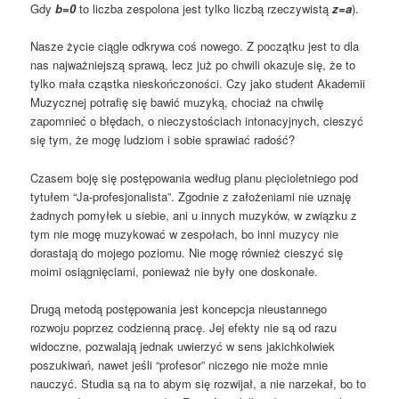
Gdy
b=0
to liczba zespolona jest tylko liczbą rzeczywistą
z=a
).
Nasze życie ciągle odkrywa coś nowego. Z początku jest to dla
nas najważniejszą sprawą, lecz już po chwili okazuje się, że to
tylko mała cząstka nieskończoności. Czy jako student Akademii
Muzycznej potrafię się bawić muzyką, chociaż na chwilę
zapomnieć o błędach, o nieczystościach intonacyjnych, cieszyć
się tym, że mogę ludziom i sobie sprawiać radość?
Czasem boję się postępowania według planu pięcioletniego pod
tytułem “Ja-profesjonalista”. Zgodnie z założeniami nie uznaję
żadnych pomyłek u siebie, ani u innych muzyków, w związku z
tym nie mogę muzykować w zespołach, bo inni muzycy nie
dorastają do mojego poziomu. Nie mogę również cieszyć się
moimi osiągnięciami, ponieważ nie były one doskonałe.
Drugą metodą postępowania jest koncepcja nieustannego
rozwoju poprzez codzienną pracę. Jej efekty nie są od razu
widoczne, pozwalają jednak uwierzyć w sens jakichkolwiek
poszukiwań, nawet jeśli “profesor” niczego nie może mnie
nauczyć. Studia są na to abym się rozwijał, a nie narzekał, bo to