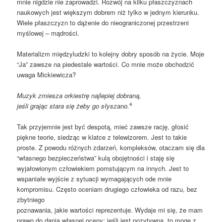
mnie nigdzie nie zaprowadzi. Rozwój na kilku płaszczyznach
naukowych jest większym dobrem niż tylko w jednym kierunku.
Wiele płaszczyzn to dążenie do nieograniczonej przestrzeni
myślowej – mądrości.
Materializm międzyludzki to kolejny dobry sposób na życie. Moje
“Ja” zawsze na piedestale wartości. Co mnie może obchodzić
uwaga Mickiewicza?
Muzyk zmiesza orkiestrę najlepiej dobraną,
4
jeśli grając stara się żeby go słyszano.
Tak przyjemnie jest być despotą, mieć zawsze rację, głosić
piękne teorie, siedząc w klatce z telewizorem. Jest to takie
proste. Z powodu różnych zdarzeń, kompleksów, otaczam się dla
“własnego bezpieczeństwa” kulą obojętności i staję się
wyjałowionym człowiekiem pomstującym na innych. Jest to
wspaniałe wyjście z sytuacji wymagających ode mnie
kompromisu. Często oceniam drugiego człowieka od razu, bez
zbytniego
poznawania, jakie wartości reprezentuje. Wydaje mi się, że mam
prawo do dania własnej oceny; jeśli jest pozytywna, to mogę z