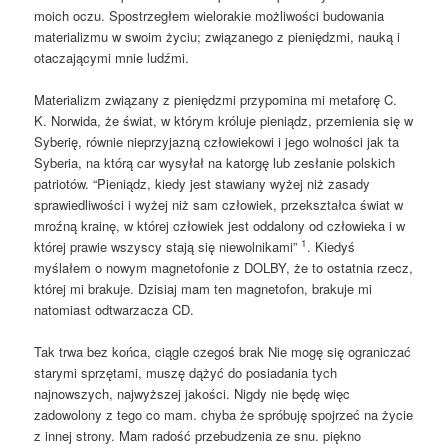
moich oczu. Spostrzegłem wielorakie możliwości budowania
materializmu w swoim życiu; związanego z pieniędzmi, nauką i
otaczającymi mnie ludźmi.
Materializm związany z pieniędzmi przypomina mi metaforę C.
K. Norwida, że świat, w którym króluje pieniądz, przemienia się w
Syberię, równie nieprzyjazną człowiekowi i jego wolności jak ta
Syberia, na którą car wysyłał na katorgę lub zesłanie polskich
patriotów. “Pieniądz, kiedy jest stawiany wyżej niż zasady
sprawiedliwości i wyżej niż sam człowiek, przekształca świat w
mroźną krainę, w której człowiek jest oddalony od człowieka i w
1
której prawie wszyscy stają się niewolnikami”
. Kiedyś
myślałem o nowym magnetofonie z DOLBY, że to ostatnia rzecz,
której mi brakuje. Dzisiaj mam ten magnetofon, brakuje mi
natomiast odtwarzacza CD.
Tak trwa bez końca, ciągle czegoś brak Nie mogę się ograniczać
starymi sprzętami, muszę dążyć do posiadania tych
najnowszych, najwyższej jakości. Nigdy nie będę więc
zadowolony z tego co mam. chyba że spróbuję spojrzeć na życie
z innej strony. Mam radość przebudzenia ze snu. piękno