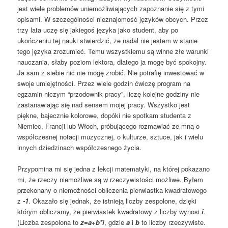
jest wiele problemów uniemożliwiających zapoznanie się z tymi
opisami. W szczególności nieznajomość języków obcych. Przez
trzy lata uczę się jakiegoś języka jako student, aby po
ukończeniu tej nauki stwierdzić, że nadal nie jestem w stanie
tego języka zrozumieć. Temu wszystkiemu są winne złe warunki
nauczania, słaby poziom lektora, dlatego ja mogę być spokojny.
Ja sam z siebie nic nie mogę zrobić. Nie potrafię inwestować w
swoje umiejętności. Przez wiele godzin ćwiczę program na
egzamin niczym “przodownik pracy”, liczę kolejne godziny nie
zastanawiając się nad sensem mojej pracy. Wszystko jest
piękne, bajecznie kolorowe, dopóki nie spotkam studenta z
Niemiec, Francji lub Włoch, próbującego rozmawiać ze mną o
współczesnej notacji muzycznej, o kulturze, sztuce, jak i wielu
innych dziedzinach współczesnego życia.
Przypomina mi się jedna z lekcji matematyki, na której pokazano
mi, że rzeczy niemożliwe są w rzeczywistości możliwe. Byłem
przekonany o niemożności obliczenia pierwiastka kwadratowego
z
-1
. Okazało się jednak, że istnieją liczby zespolone, dzięki
którym obliczamy, że pierwiastek kwadratowy z liczby wynosi
i
.
(Liczba zespolona to
z=a+b*i
, gdzie
a
i
b
to liczby rzeczywiste.