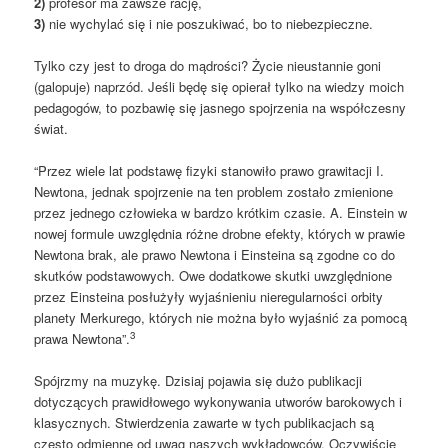
2)
profesor ma zawsze rację,
3)
nie wychylać się i nie poszukiwać, bo to niebezpieczne.
Tylko czy jest to droga do mądrości? Życie nieustannie goni
(galopuje) naprzód. Jeśli będę się opierał tylko na wiedzy moich
pedagogów, to pozbawię się jasnego spojrzenia na współczesny
świat.
“Przez wiele lat podstawę fizyki stanowiło prawo grawitacji I.
Newtona, jednak spojrzenie na ten problem zostało zmienione
przez jednego człowieka w bardzo krótkim czasie. A. Einstein w
nowej formule uwzględnia różne drobne efekty, których w prawie
Newtona brak, ale prawo Newtona i Einsteina są zgodne co do
skutków podstawowych. Owe dodatkowe skutki uwzględnione
przez Einsteina posłużyły wyjaśnieniu nieregularności orbity
planety Merkurego, których nie można było wyjaśnić za pomocą
3
prawa Newtona”.
Spójrzmy na muzykę. Dzisiaj pojawia się dużo publikacji
dotyczących prawidłowego wykonywania utworów barokowych i
klasycznych. Stwierdzenia zawarte w tych publikacjach są
często odmienne od uwag naszych wykładowców. Oczywiście