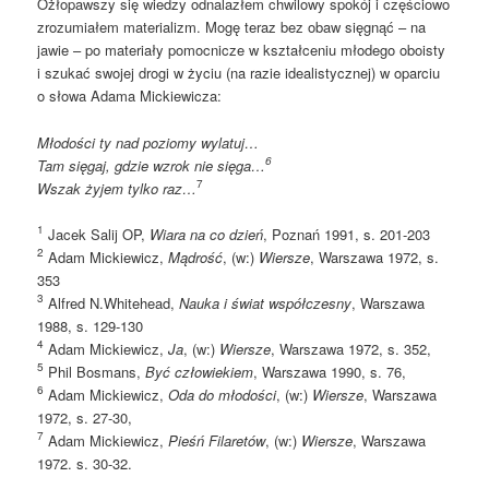
Ożłopawszy się wiedzy odnalazłem chwilowy spokój i częściowo
zrozumiałem materializm. Mogę teraz bez obaw sięgnąć – na
jawie – po materiały pomocnicze w kształceniu młodego oboisty
i szukać swojej drogi w życiu (na razie idealistycznej) w oparciu
o słowa Adama Mickiewicza:
Młodości ty nad poziomy wylatuj…
6
Tam sięgaj, gdzie wzrok nie sięga…
7
Wszak żyjem tylko raz…
1
Jacek Salij OP,
Wiara na co dzień
, Poznań 1991, s. 201-203
2
Adam Mickiewicz,
Mądrość
, (w:)
Wiersze
, Warszawa 1972, s.
353
3
Alfred N.Whitehead,
Nauka i świat współczesny
, Warszawa
1988, s. 129-130
4
Adam Mickiewicz,
Ja
, (w:)
Wiersze
, Warszawa 1972, s. 352,
5
Phil Bosmans,
Być człowiekiem
, Warszawa 1990, s. 76,
6
Adam Mickiewicz,
Oda do młodości
, (w:)
Wiersze
, Warszawa
1972, s. 27-30,
7
Adam Mickiewicz,
Pieśń Filaretów
, (w:)
Wiersze
, Warszawa
1972. s. 30-32.