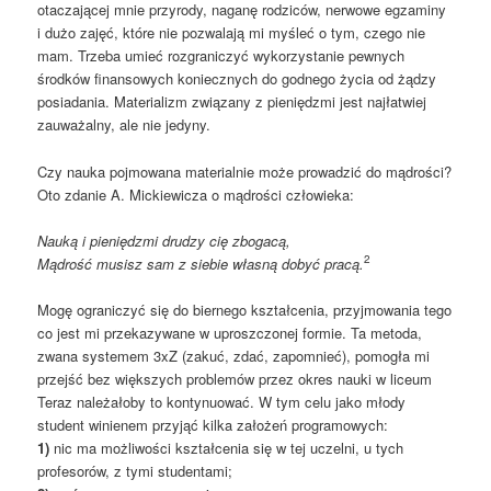
otaczającej mnie przyrody, naganę rodziców, nerwowe egzaminy
i dużo zajęć, które nie pozwalają mi myśleć o tym, czego nie
mam. Trzeba umieć rozgraniczyć wykorzystanie pewnych
środków finansowych koniecznych do godnego życia od żądzy
posiadania. Materializm związany z pieniędzmi jest najłatwiej
zauważalny, ale nie jedyny.
Czy nauka pojmowana materialnie może prowadzić do mądrości?
Oto zdanie A. Mickiewicza o mądrości człowieka:
Nauką i pieniędzmi drudzy cię zbogacą,
2
Mądrość musisz sam z siebie własną dobyć pracą.
Mogę ograniczyć się do biernego kształcenia, przyjmowania tego
co jest mi przekazywane w uproszczonej formie. Ta metoda,
zwana systemem 3xZ (zakuć, zdać, zapomnieć), pomogła mi
przejść bez większych problemów przez okres nauki w liceum
Teraz należałoby to kontynuować. W tym celu jako młody
student winienem przyjąć kilka założeń programowych:
1)
nic ma możliwości kształcenia się w tej uczelni, u tych
profesorów, z tymi studentami;