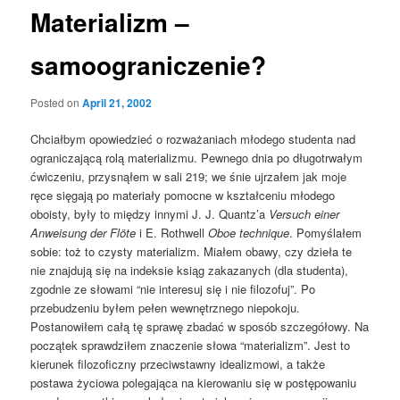
Materializm –
samoograniczenie?
Posted on
April 21, 2002
Chciałbym opowiedzieć o rozważaniach młodego studenta nad
ograniczającą rolą materializmu. Pewnego dnia po długotrwałym
ćwiczeniu, przysnąłem w sali 219; we śnie ujrzałem jak moje
ręce sięgają po materiały pomocne w kształceniu młodego
oboisty, były to między innymi J. J. Quantz’a
Versuch einer
Anweisung der Flöte
i E. Rothwell
Oboe technique
. Pomyślałem
sobie: toż to czysty materializm. Miałem obawy, czy dzieła te
nie znajdują się na indeksie ksiąg zakazanych (dla studenta),
zgodnie ze słowami “nie interesuj się i nie filozofuj”. Po
przebudzeniu byłem pełen wewnętrznego niepokoju.
Postanowiłem całą tę sprawę zbadać w sposób szczegółowy. Na
początek sprawdziłem znaczenie słowa “materializm”. Jest to
kierunek filozoficzny przeciwstawny idealizmowi, a także
postawa życiowa polegająca na kierowaniu się w postępowaniu