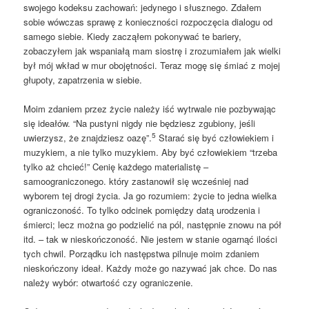
swojego kodeksu zachowań: jedynego i słusznego. Zdałem
sobie wówczas sprawę z konieczności rozpoczęcia dialogu od
samego siebie. Kiedy zacząłem pokonywać te bariery,
zobaczyłem jak wspaniałą mam siostrę i zrozumiałem jak wielki
był mój wkład w mur obojętności. Teraz mogę się śmiać z mojej
głupoty, zapatrzenia w siebie.
Moim zdaniem przez życie należy iść wytrwale nie pozbywając
się ideałów. “Na pustyni nigdy nie będziesz zgubiony, jeśli
5
uwierzysz, że znajdziesz oazę”.
Starać się być człowiekiem i
muzykiem, a nie tylko muzykiem. Aby być człowiekiem “trzeba
tylko aż chcieć!” Cenię każdego materialistę –
samoograniczonego. który zastanowił się wcześniej nad
wyborem tej drogi życia. Ja go rozumiem: życie to jedna wielka
ograniczoność. To tylko odcinek pomiędzy datą urodzenia i
śmierci; lecz można go podzielić na pól, następnie znowu na pół
itd. – tak w nieskończoność. Nie jestem w stanie ogarnąć ilości
tych chwil. Porządku ich następstwa pilnuje moim zdaniem
nieskończony ideał. Każdy może go nazywać jak chce. Do nas
należy wybór: otwartość czy ograniczenie.