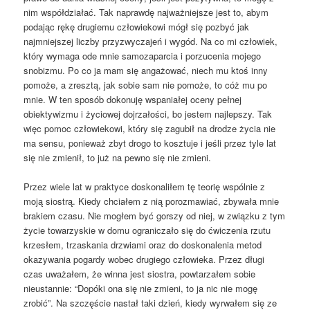
nim współdziałać. Tak naprawdę najważniejsze jest to, abym
podając rękę drugiemu człowiekowi mógł się pozbyć jak
najmniejszej liczby przyzwyczajeń i wygód. Na co mi człowiek,
który wymaga ode mnie samozaparcia i porzucenia mojego
snobizmu. Po co ja mam się angażować, niech mu ktoś inny
pomoże, a zresztą, jak sobie sam nie pomoże, to cóż mu po
mnie. W ten sposób dokonuję wspaniałej oceny pełnej
obiektywizmu i życiowej dojrzałości, bo jestem najlepszy. Tak
więc pomoc człowiekowi, który się zagubił na drodze życia nie
ma sensu, ponieważ zbyt drogo to kosztuje i jeśli przez tyle lat
się nie zmienił, to już na pewno się nie zmieni.
Przez wiele lat w praktyce doskonaliłem tę teorię wspólnie z
moją siostrą. Kiedy chciałem z nią porozmawiać, zbywała mnie
brakiem czasu. Nie mogłem być gorszy od niej, w związku z tym
życie towarzyskie w domu ograniczało się do ćwiczenia rzutu
krzesłem, trzaskania drzwiami oraz do doskonalenia metod
okazywania pogardy wobec drugiego człowieka. Przez długi
czas uważałem, że winna jest siostra, powtarzałem sobie
nieustannie: “Dopóki ona się nie zmieni, to ja nic nie mogę
zrobić”. Na szczęście nastał taki dzień, kiedy wyrwałem się ze