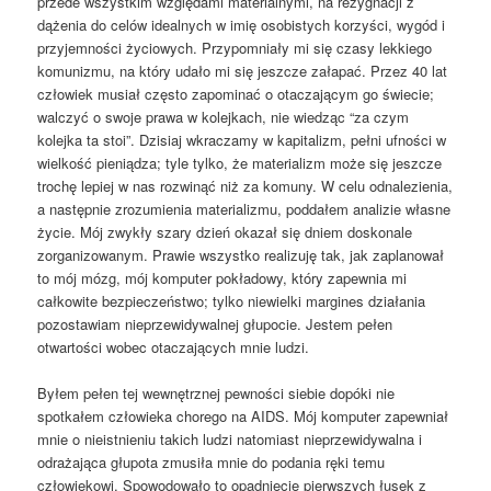
przede wszystkim względami materialnymi, na rezygnacji z
dążenia do celów idealnych w imię osobistych korzyści, wygód i
przyjemności życiowych. Przypomniały mi się czasy lekkiego
komunizmu, na który udało mi się jeszcze załapać. Przez 40 lat
człowiek musiał często zapominać o otaczającym go świecie;
walczyć o swoje prawa w kolejkach, nie wiedząc “za czym
kolejka ta stoi”. Dzisiaj wkraczamy w kapitalizm, pełni ufności w
wielkość pieniądza; tyle tylko, że materializm może się jeszcze
trochę lepiej w nas rozwinąć niż za komuny. W celu odnalezienia,
a następnie zrozumienia materializmu, poddałem analizie własne
życie. Mój zwykły szary dzień okazał się dniem doskonale
zorganizowanym. Prawie wszystko realizuję tak, jak zaplanował
to mój mózg, mój komputer pokładowy, który zapewnia mi
całkowite bezpieczeństwo; tylko niewielki margines działania
pozostawiam nieprzewidywalnej głupocie. Jestem pełen
otwartości wobec otaczających mnie ludzi.
Byłem pełen tej wewnętrznej pewności siebie dopóki nie
spotkałem człowieka chorego na AIDS. Mój komputer zapewniał
mnie o nieistnieniu takich ludzi natomiast nieprzewidywalna i
odrażająca głupota zmusiła mnie do podania ręki temu
człowiekowi. Spowodowało to opadniecie pierwszych łusek z