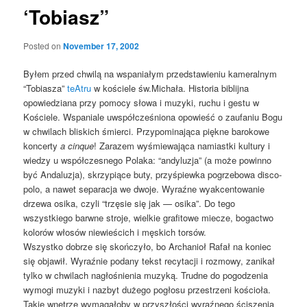
‘Tobiasz”
Posted on
November 17, 2002
Byłem przed chwilą na wspaniałym przedstawieniu kameralnym
“Tobiasza”
teAtru
w kościele św.Michała. Historia biblijna
opowiedziana przy pomocy słowa i muzyki, ruchu i gestu w
Kościele. Wspaniale uwspółcześniona opowieść o zaufaniu Bogu
w chwilach bliskich śmierci. Przypominająca piękne barokowe
koncerty
a cinque
! Zarazem wyśmiewająca namiastki kultury i
wiedzy u współczesnego Polaka: “andyluzja” (a może powinno
być Andaluzja), skrzypiące buty, przyśpiewka pogrzebowa disco-
polo, a nawet separacja we dwoje. Wyraźne wyakcentowanie
drzewa osika, czyli “trzęsie się jak — osika”. Do tego
wszystkiego barwne stroje, wielkie grafitowe miecze, bogactwo
kolorów włosów niewieścich i męskich torsów.
Wszystko dobrze się skończyło, bo Archanioł Rafał na koniec
się objawił. Wyraźnie podany tekst recytacji i rozmowy, zanikał
tylko w chwilach nagłośnienia muzyką. Trudne do pogodzenia
wymogi muzyki i nazbyt dużego pogłosu przestrzeni kościoła.
Takie wnętrze wymagałoby w przyszłości wyraźnego ściszenia