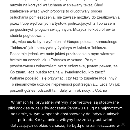
muzyki na korzyść wsłuchania w śpiewany tekst. Choć
znalezienie właściwych proporcji to długotrwały proces
osłuchania pomieszczenia, nie zawsze możliwy do zrealizowania
przez trupę wędrownych artystów, podróżujących z Tobiaszem
po gościnnych progach świątynnych. Muzycznie kościół ów to
studnia pogłosowa…
Tak, więc uczta była wyśmienita! Gorąco polecam kameralnego
“Tobiasza” jak i rzeczywisty życiorys w księdze Tobiasza.
Pozostaje jednak we mnie jakieś przekonanie o mym własnym
bielmie na oczach jak u Tobiasza w sztuce. Po tym
przedstawieniu zobaczyłem twarz człowieka, jestem pewien, że
Go znam, lecz pustka totalna w świadomości, kto zacz?
Wahanie podejść i się przywitać, czy też to zupełnie ktoś inny?
To niesamowite uczucie niepewności postrzegania… Lecz On już
poszedł gdzieś, odszedł tam dalej w mrok nocy… Cóż na
najbliższe tygodnie pozostanie to zagadką dla mych bielmem
zasnutych oczu.
W ramach tej prywatnej witryny internetowej są stosowane
pliki cookies w celu świadczenia Państwu usług na najwyższym
poziomie, w tym w sposób dostosowany do indywidualnych
This entry was posted in
Blog
by
jarek
. Bookmark the
permalink
.
potrzeb. Korzystanie z witryny bez zmiany ustawień
dotyczących cookies oznacza, że będą one zamieszczane w