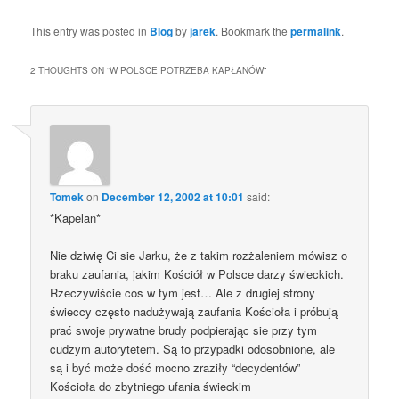
This entry was posted in
Blog
by
jarek
. Bookmark the
permalink
.
2 THOUGHTS ON “
W POLSCE POTRZEBA KAPŁANÓW
”
Tomek
on
December 12, 2002 at 10:01
said:
*Kapelan*
Nie dziwię Ci sie Jarku, że z takim rozżaleniem mówisz o
braku zaufania, jakim Kościół w Polsce darzy świeckich.
Rzeczywiście cos w tym jest… Ale z drugiej strony
świeccy często nadużywają zaufania Kościoła i próbują
prać swoje prywatne brudy podpierając sie przy tym
cudzym autorytetem. Są to przypadki odosobnione, ale
są i być może dość mocno zraziły “decydentów”
Kościoła do zbytniego ufania świeckim