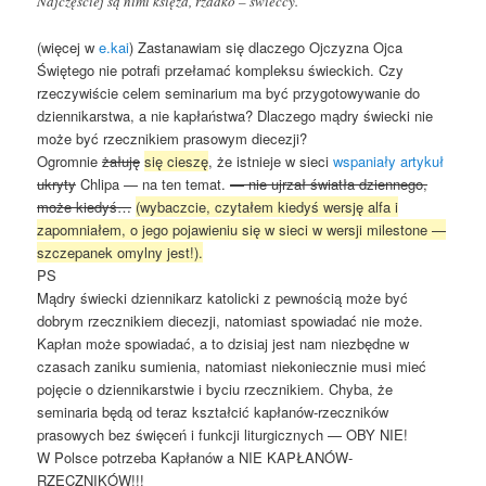
Najczęściej są nimi księża, rzadko – świeccy.
(więcej w
e.kai
) Zastanawiam się dlaczego Ojczyzna Ojca
Świętego nie potrafi przełamać kompleksu świeckich. Czy
rzeczywiście celem seminarium ma być przygotowywanie do
dziennikarstwa, a nie kapłaństwa? Dlaczego mądry świecki nie
może być rzecznikiem prasowym diecezji?
Ogromnie
żałuję
się cieszę
, że istnieje w sieci
wspaniały artykuł
ukryty
Chlipa — na ten temat.
— nie ujrzał światła dziennego,
może kiedyś…
(wybaczcie, czytałem kiedyś wersję alfa i
zapomniałem, o jego pojawieniu się w sieci w wersji milestone —
szczepanek omylny jest!).
PS
Mądry świecki dziennikarz katolicki z pewnością może być
dobrym rzecznikiem diecezji, natomiast spowiadać nie może.
Kapłan może spowiadać, a to dzisiaj jest nam niezbędne w
czasach zaniku sumienia, natomiast niekoniecznie musi mieć
pojęcie o dziennikarstwie i byciu rzecznikiem. Chyba, że
seminaria będą od teraz kształcić kapłanów-rzeczników
prasowych bez święceń i funkcji liturgicznych — OBY NIE!
W Polsce potrzeba Kapłanów a NIE KAPŁANÓW-
RZECZNIKÓW!!!