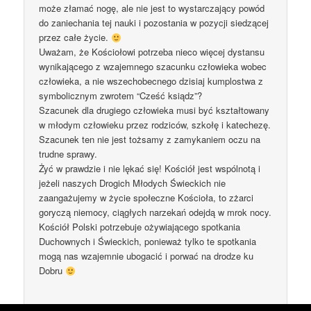
może złamać nogę, ale nie jest to wystarczający powód
do zaniechania tej nauki i pozostania w pozycji siedzącej
przez całe życie.
Uważam, że Kościołowi potrzeba nieco więcej dystansu
wynikającego z wzajemnego szacunku człowieka wobec
człowieka, a nie wszechobecnego dzisiaj kumplostwa z
symbolicznym zwrotem “Cześć ksiądz”?
Szacunek dla drugiego człowieka musi być kształtowany
w młodym człowieku przez rodziców, szkołę i katechezę.
Szacunek ten nie jest tożsamy z zamykaniem oczu na
trudne sprawy.
Żyć w prawdzie i nie lękać się! Kościół jest wspólnotą i
jeżeli naszych Drogich Młodych Świeckich nie
zaangażujemy w życie społeczne Kościoła, to zżarci
goryczą niemocy, ciągłych narzekań odejdą w mrok nocy.
Kościół Polski potrzebuje ożywiającego spotkania
Duchownych i Świeckich, ponieważ tylko te spotkania
mogą nas wzajemnie ubogacić i porwać na drodze ku
Dobru