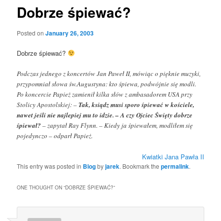
Dobrze śpiewać?
Posted on
January 26, 2003
Dobrze śpiewać?
Podczas jednego z koncertów Jan Paweł II, mówiąc o pięknie muzyki,
przypomniał słowa św.Augustyna: kto śpiewa, podwójnie się modli.
Po koncercie Papież zamienił kilka słów z ambasadorem USA przy
Stolicy Apostolskiej: –
Tak, ksiądz musi sporo śpiewać w kościele,
nawet jeśli nie najlepiej mu to idzie. – A czy Ojciec Święty dobrze
śpiewał?
– zapytał Ray Flynn. – Kiedy ja śpiewałem, modliłem się
pojedynczo – odparł Papież.
Kwiatki Jana Pawła II
This entry was posted in
Blog
by
jarek
. Bookmark the
permalink
.
ONE THOUGHT ON “
DOBRZE ŚPIEWAĆ?
”