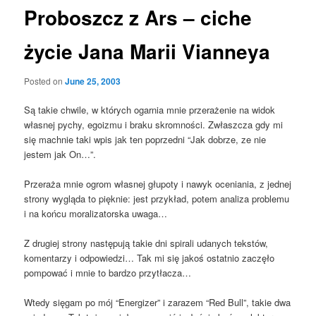
Proboszcz z Ars – ciche
życie Jana Marii Vianneya
Posted on
June 25, 2003
Są takie chwile, w których ogarnia mnie przerażenie na widok
własnej pychy, egoizmu i braku skromności. Zwłaszcza gdy mi
się machnie taki wpis jak ten poprzedni “Jak dobrze, ze nie
jestem jak On…”.
Przeraża mnie ogrom własnej głupoty i nawyk oceniania, z jednej
strony wygląda to pięknie: jest przykład, potem analiza problemu
i na końcu moralizatorska uwaga…
Z drugiej strony następują takie dni spirali udanych tekstów,
komentarzy i odpowiedzi… Tak mi się jakoś ostatnio zaczęło
pompować i mnie to bardzo przytłacza…
Wtedy sięgam po mój “Energizer” i zarazem “Red Bull”, takie dwa