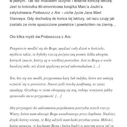
w jednym. Tak też musiałem uczynić i właśnie kończę lekturę.
Jest to króciutka 80-stronnicowa książka Marc’a Joulin’a
zatytułowana
Proboszcz z Ars – ciche życie Jana Marii
Vianneya
. Gdy dochodzę do końca tej lektury, od razu czuję jak
zostało ze mnie spuszczone powietrze i powróciłem na ziemię…
Oto kilka myśli św.Proboszcza z Ars:
Pragniecie modlić się do Boga, spędzać cały dzień w kościele;
myślicie także, że byłoby rzeczą pożyteczną pomóc kilku ubogim,
których znacie, którzy są w wielkiej potrzebie. Jest to Bogu o wiele
bardziej miłe, niż dzień spędzony przed tabernakulum. […]
Ten, kto się nie modli, przypomina kurę lub indyka, które nie umieją
wznieść się w powietrze. Nawet jeśli trochę podfruną, to zaraz
opadają. Grzebiąc w ziemi obsypują się nią, robiąc wrażenie jakby
sprawiało im to przyjemność. […]
Aby przystąpić do sakramentu pojednania potrzeba trzech rzeczy.
Wiary, która nam ukazuje Boga uosabianego przez kapłana. Nadziei,
dzięki której wiemy, że Bóg udzieli nam łaski przebaczenia. Miłości,
która sprawia, że kochamy Boga i która budzi w naszym sercu żal za