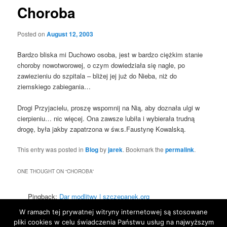
Choroba
Posted on
August 12, 2003
Bardzo bliska mi Duchowo osoba, jest w bardzo ciężkim stanie
choroby nowotworowej, o czym dowiedziała się nagle, po
zawiezieniu do szpitala – bliżej jej już do Nieba, niż do
ziemskiego zabiegania…
Drogi Przyjacielu, proszę wspomnij na Nią, aby doznała ulgi w
cierpieniu… nic więcej. Ona zawsze lubiła i wybierała trudną
drogę, była jakby zapatrzona w św.s.Faustynę Kowalską.
This entry was posted in
Blog
by
jarek
. Bookmark the
permalink
.
ONE THOUGHT ON “
CHOROBA
”
Pingback:
Dar modlitwy | szczepanek.org
W ramach tej prywatnej witryny internetowej są stosowane
Comments are closed.
pliki cookies w celu świadczenia Państwu usług na najwyższym