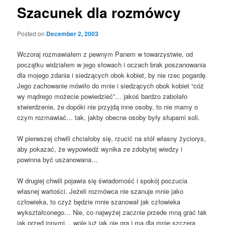
Szacunek dla rozmówcy
Posted on
December 2, 2003
Wczoraj rozmawiałem z pewnym Panem w towarzystwie, od
początku widziałem w jego słowach i oczach brak poszanowania
dla mojego zdania i siedzących obok kobiet, by nie rzec pogardę.
Jego zachowanie mówiło do mnie i siedzących obok kobiet “cóż
wy mądrego możecie powiedzieć”… jakoś bardzo zabolało
stwierdzenie, że dopóki nie przyjdą inne osoby, to nie mamy o
czym rozmawiać… tak, jakby obecne osoby były słupami soli.
W pierwszej chwili chciałoby się, rzucić na stół własny życiorys,
aby pokazać, że wypowiedź wynika ze zdobytej wiedzy i
powinna być uszanowana…
W drugiej chwili pojawia się świadomość i spokój poczucia
własnej wartości. Jeżeli rozmówca nie szanuje mnie jako
człowieka, to czyż będzie mnie szanował jak człowieka
wykształconego… Nie, co najwyżej zacznie przede mną grać tak
jak przed innymi… wolę już jak nie gra i ma dla mnie szczerą