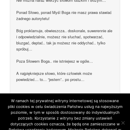
Nie można naraz wierzyć słowom ludzkim i Bożym…
Ponad Słowo, ponad Myśl Boga nie masz prawa stawiać
żadnego autorytetu!
Bóg proklamuje, obwieszcza.. doskonale, suwerennie ale
i odpowiedzialnie, możesz nie słuchać, spotwarzać,
bluzgać, deptać.. tak ja możesz nie oddychać.. tylko
spróbuj…
Poza Słowem Boga.. nie istniejesz w ogóle…
A najpiękniejsze słowo, które człowiek może
powiedzieć… to… “jestem”.. po prostu…
W ramach tej prywatnej witryny internetowej są stosowane
Comments are closed.
pliki cookies w celu świadczenia Państwu usług na najwyższym
poziomie, w tym w sposób dostosowany do indywidualnych
potrzeb. Korzystanie z witryny bez zmiany ustawień
dotyczących cookies oznacza, że będą one zamieszczane w
Państwa urządzeniu końcowym. Możecie Państwo dokonać w