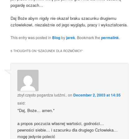
pogardę oczach…
Daj Boże abym nigdy nie okazał braku szacunku drugiemu
człowiekowi, niezależnie od jego wyglądu, pracy i wykształcenia.
This entry was posted in
Blog
by
jarek
. Bookmark the
permalink
.
5 THOUGHTS ON “
SZACUNEK DLA ROZMÓWCY
”
zbyt często pogardza ludźmi..
on
December 2, 2003 at 14:35
said:
*Daj, Boże… amen.*
a propos poczucia własnej wartości, godności…
pewności siebie… i szacunku dla drugiego Człowieka…
mogę jedynie polecić