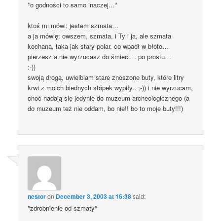
*o godności to samo inaczej…*
ktoś mi mówi: jestem szmata…
a ja mówię: owszem, szmata, i Ty i ja, ale szmata
kochana, taka jak stary polar, co wpadł w błoto…
pierzesz a nie wyrzucasz do śmieci… po prostu…
:-))
swoją drogą, uwielbiam stare znoszone buty, które litry
krwi z moich biednych stópek wypiły.. ;-)) i nie wyrzucam,
choć nadają się jedynie do muzeum archeologicznego (a
do muzeum też nie oddam, bo nie!! bo to moje buty!!!)
nestor
on
December 3, 2003 at 16:38
said:
*zdrobnienie od szmaty*