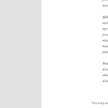
nas
Mił
nie
apr
prz
nie
nat
pię
Pod
dzi
obo
dzi
This entry w