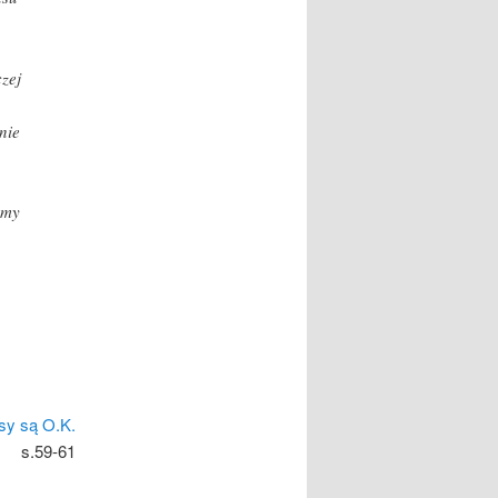
zej
nie
imy
sy są O.K.
s.59-61