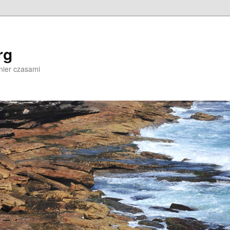
rg
nier czasami