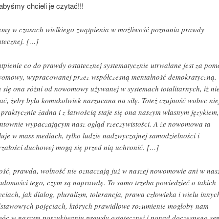
 abyśmy chcieli je czytać!!!
emy w czasach wielkiego zwątpienia w możliwość poznania prawdy
atecznej. […]
tpienie co do prawdy ostatecznej systematycznie utrwalane jest za po
omowy, wypracowanej przez współczesną mentalność demokratyczną.
 się ona różni od nowomowy używanej w systemach totalitarnych, iż ni
ać, żeby była komukolwiek narzucana na siłę. Toteż czujność wobec nie
t praktycznie żadna i z łatwością staje się ona naszym własnym językiem,
ntownie wypaczającym nasz ogląd rzeczywistości. A że nowomowa ta
luje w mass mediach, tylko ludzie nadzwyczajnej samodzielności i
rzałości duchowej mogą się przed nią uchronić. […]
ość, prawda, wolność nie oznaczają już w naszej nowomowie ani w nas
adomości tego, czym są naprawdę. To samo trzeba powiedzieć o takich
ęciach, jak dialog, pluralizm, tolerancja, prawa człowieka i wielu innyc
stawowych pojęciach, których prawidłowe rozumienie mogłoby nam
óc w naszym poszukiwaniu prawdy ostatecznej i ponad doczesnego se