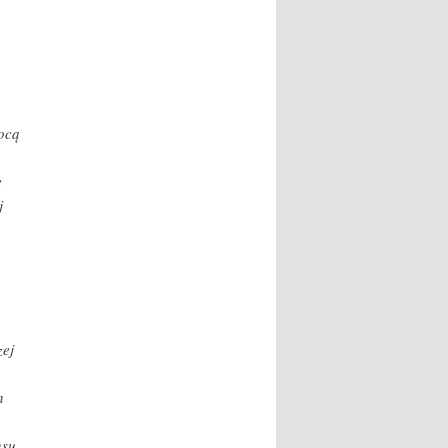
mocą
e
j
zej
h
nsu