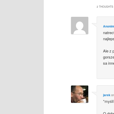
2 THOUGHTS 
Anoni
natrec
najlep
Ale z 
gorsze
sa inn
jarek
o
*myśli
O dob