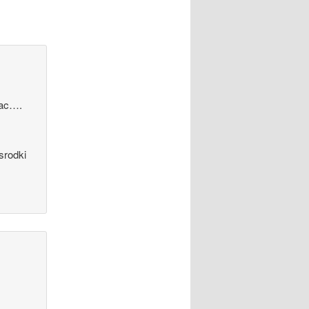
wac….
srodki