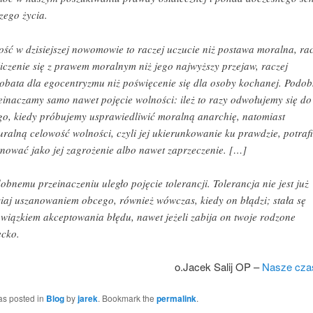
zego życia.
ość w dzisiejszej nowomowie to raczej uczucie niż postawa moralna, rac
liczenie się z prawem moralnym niż jego najwyższy przejaw, raczej
obata dla egocentryzmu niż poświęcenie się dla osoby kochanej. Podob
einaczamy samo nawet pojęcie wolności: ileż to razy odwołujemy się do
go, kiedy próbujemy usprawiedliwić moralną anarchię, natomiast
uralną celowość wolności, czyli jej ukierunkowanie ku prawdzie, potraf
tnować jako jej zagrożenie albo nawet zaprzeczenie. […]
obnemu przeinaczeniu uległo pojęcie tolerancji. Tolerancja nie jest już
siaj uszanowaniem obcego, również wówczas, kiedy on błądzi; stała sę
wiązkiem akceptowania błędu, nawet jeżeli zabija on twoje rodzone
ecko.
o.Jacek Salij OP –
Nasze cza
as posted in
Blog
by
jarek
. Bookmark the
permalink
.