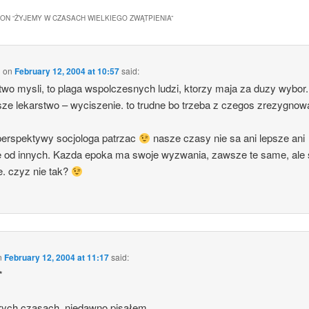
ON “
ŻYJEMY W CZASACH WIELKIEGO ZWĄTPIENIA
”
m
on
February 12, 2004 at 10:57
said:
two mysli, to plaga wspolczesnych ludzi, ktorzy maja za duzy wybor.
sze lekarstwo – wyciszenie. to trudne bo trzeba z czegos zrezygno
perspektywy socjologa patrzac
nasze czasy nie sa ani lepsze ani
 od innych. Kazda epoka ma swoje wyzwania, zawsze te same, ale 
e. czyz nie tak?
n
February 12, 2004 at 11:17
said:
*
rych czasach, niedawno pisałem