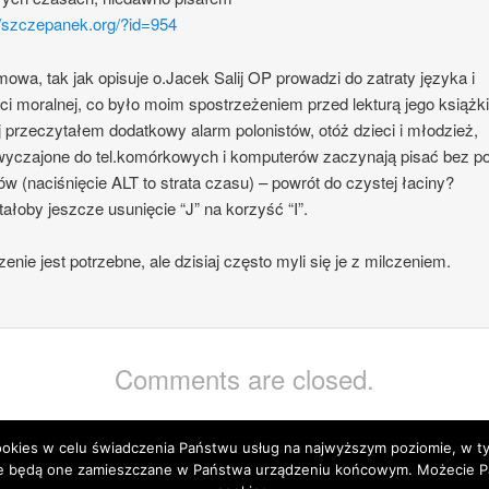
//szczepanek.org/?id=954
wa, tak jak opisuje o.Jacek Salij OP prowadzi do zatraty języka i
ci moralnej, co było moim spostrzeżeniem przed lekturą jego książki
j przeczytałem dodatkowy alarm polonistów, otóż dzieci i młodzież,
yczajone do tel.komórkowych i komputerów zaczynają pisać bez po
w (naciśnięcie ALT to strata czasu) – powrót do czystej łaciny?
ałoby jeszcze usunięcie “J” na korzyść “I”.
enie jest potrzebne, ale dzisiaj często myli się je z milczeniem.
Comments are closed.
 cookies w celu świadczenia Państwu usług na najwyższym poziomie, w 
 że będą one zamieszczane w Państwa urządzeniu końcowym. Możecie 
Proudly powered by WordPress