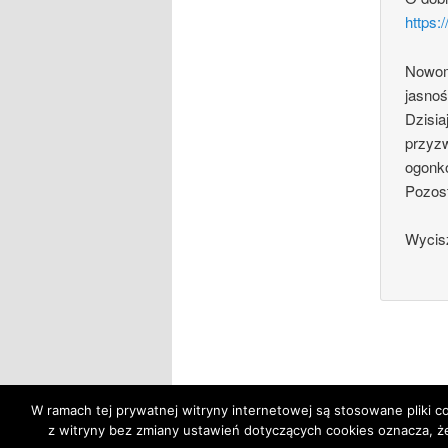
https:
Nowomo
jasnoś
Dzisia
przyzw
ogonkó
Pozost
Wycisz
W ramach tej prywatnej witryny internetowej są stosowane pliki
z witryny bez zmiany ustawień dotyczących cookies oznacza,