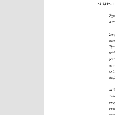
książek, i
Żyj
ost
Zwą
now
Tym
wid
jes
gru
kró
doj
Mił
świ
poj
pod
pom