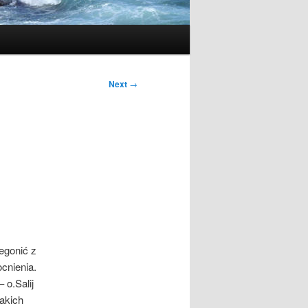
Next
→
zegonić z
cnienia.
 o.Salij
takich