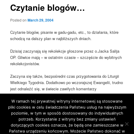
Czytanie blogów…
Posted on
March 29, 2004
Czytanie blogów, pisanie w gadu-gadu, etc., to działania, które
schodzą na dalszy plan w najbliższych dniach.
Dzisiaj zaczynają się rekolekcje głoszone przez o.Jacka Salija
OP. Gliwice mają – w ostatnim czasie – szczęście do wybitnych
rekolekcjonistów.
Zaczyna się także, bezpośredni czas przygotowania do Liturgii
Wielkiego Tygodnia. Dodatkowo po wczorajszej Ewangelii, trudno
jest odnaleźć się, w świecie zawiłych komentarzy
wartościujących. Jezus powiedział “Kto jest bez winy, niech
pierwszy rzuci kamieniem”…
W ramach tej prywatnej witryny internetowej są stosowane
pliki cookies w celu świadczenia Państwu usług na najwyższym
poziomie, w tym w sposób dostosowany do indywidualnych
This entry was posted in
Blog
by
jarek
. Bookmark the
permalink
.
potrzeb. Korzystanie z witryny bez zmiany ustawień
dotyczących cookies oznacza, że będą one zamieszczane w
Państwa urządzeniu końcowym. Możecie Państwo dokonać w