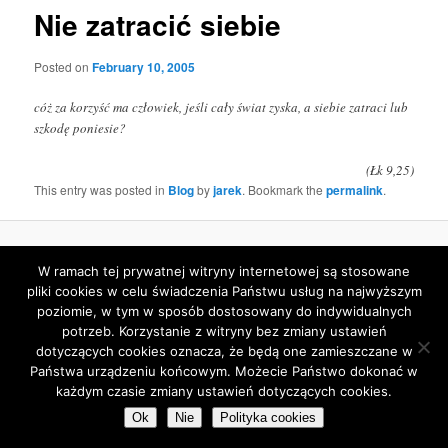
Nie zatracić siebie
Posted on
February 10, 2005
cóż za korzyść ma człowiek, jeśli cały świat zyska, a siebie zatraci lub
szkodę poniesie?
(Łk 9,25)
This entry was posted in
Blog
by
jarek
. Bookmark the
permalink
.
Proudly powered by WordPress
W ramach tej prywatnej witryny internetowej są stosowane
pliki cookies w celu świadczenia Państwu usług na najwyższym
poziomie, w tym w sposób dostosowany do indywidualnych
potrzeb. Korzystanie z witryny bez zmiany ustawień
dotyczących cookies oznacza, że będą one zamieszczane w
Państwa urządzeniu końcowym. Możecie Państwo dokonać w
każdym czasie zmiany ustawień dotyczących cookies.
Ok
Nie
Polityka cookies