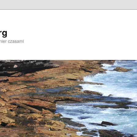
rg
nier czasami