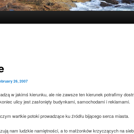
e
ebruary 26, 2007
adzą w jakimś kierunku, ale nie zawsze ten kierunek potrafimy dost
koniec ulicy jest zasłonięty budynkami, samochodami i reklamami.
iczym wartkie potoki prowadzące ku źródłu bijącego serca miasta.
azują nam ludzkie namiętności, a to małżonków krzyczących na sieb