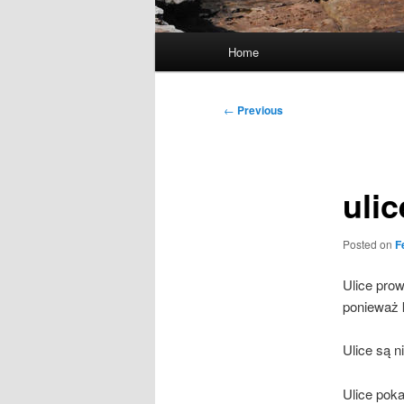
Main
Home
menu
Post
←
Previous
navigation
ulic
Posted on
F
Ulice prow
ponieważ 
Ulice są n
Ulice pok