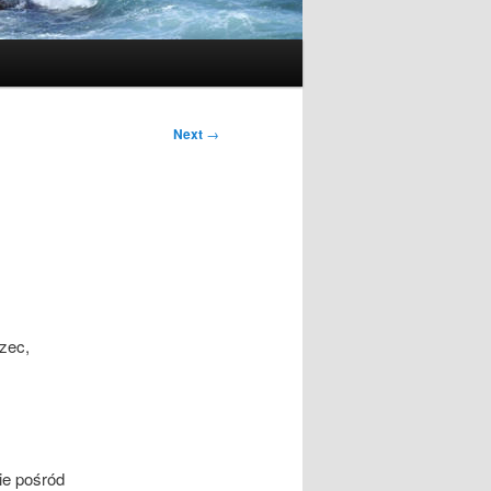
Next
→
rzec,
ie pośród