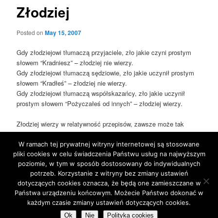
Złodziej
Posted on
May 15, 2007
Gdy złodziejowi tłumaczą przyjaciele, zło jakie czyni prostym
słowem “Kradniesz” – złodziej nie wierzy.
Gdy złodziejowi tłumaczą sędziowie, zło jakie uczynił prostym
słowem “Kradłeś” – złodziej nie wierzy.
Gdy złodziejowi tłumaczą współskazańcy, zło jakie uczynił
prostym słowem “Pożyczałeś od innych” – złodziej wierzy.
Złodziej wierzy w relatywność przepisów, zawsze może tak
zmienić przepisy, aby mieć rację i rozgłaszać pożyczki od
innych.
W ramach tej prywatnej witryny internetowej są stosowane
pliki cookies w celu świadczenia Państwu usług na najwyższym
poziomie, w tym w sposób dostosowany do indywidualnych
This entry was posted in
Blog
by
jarek
. Bookmark the
permalink
.
potrzeb. Korzystanie z witryny bez zmiany ustawień
dotyczących cookies oznacza, że będą one zamieszczane w
Państwa urządzeniu końcowym. Możecie Państwo dokonać w
Proudly powered by WordPress
każdym czasie zmiany ustawień dotyczących cookies.
Ok
Nie
Polityka cookies