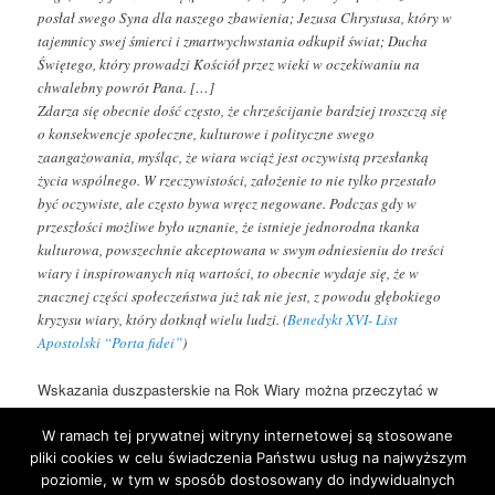
posłał swego Syna dla naszego zbawienia; Jezusa Chrystusa, który w
tajemnicy swej śmierci i zmartwychwstania odkupił świat; Ducha
Świętego, który prowadzi Kościół przez wieki w oczekiwaniu na
chwalebny powrót Pana. […]
Zdarza się obecnie dość często, że chrześcijanie bardziej troszczą się
o konsekwencje społeczne, kulturowe i polityczne swego
zaangażowania, myśląc, że wiara wciąż jest oczywistą przesłanką
życia wspólnego. W rzeczywistości, założenie to nie tylko przestało
być oczywiste, ale często bywa wręcz negowane. Podczas gdy w
przeszłości możliwe było uznanie, że istnieje jednorodna tkanka
kulturowa, powszechnie akceptowana w swym odniesieniu do treści
wiary i inspirowanych nią wartości, to obecnie wydaje się, że w
znacznej części społeczeństwa już tak nie jest, z powodu głębokiego
kryzysu wiary, który dotknął wielu ludzi. (
Benedykt XVI- List
Apostolski “Porta fidei”
)
Wskazania duszpasterskie na Rok Wiary można przeczytać w
nocie Kongregacji Nauki Wiary (
Nota Kongregacji Nauki Wiary na
Rok Wiary, Watykan 7 stycznia 2012 r.
)
W ramach tej prywatnej witryny internetowej są stosowane
pliki cookies w celu świadczenia Państwu usług na najwyższym
poziomie, w tym w sposób dostosowany do indywidualnych
This entry was posted in
Blog
by
jarek
. Bookmark the
permalink
.