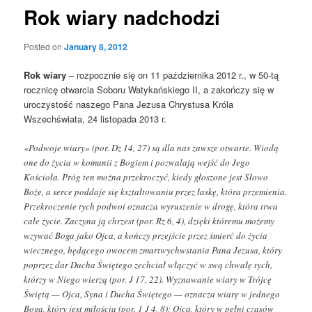
Rok wiary nadchodzi
Posted on
January 8, 2012
Rok wiary
– rozpocznie się on 11 października 2012 r., w 50-tą
rocznicę otwarcia Soboru Watykańskiego II, a zakończy się w
uroczystość naszego Pana Jezusa Chrystusa Króla
Wszechświata, 24 listopada 2013 r.
«Podwoje wiary» (por. Dz 14, 27) są dla nas zawsze otwarte. Wiodą
one do życia w komunii z Bogiem i pozwalają wejść do Jego
Kościoła. Próg ten można przekroczyć, kiedy głoszone jest Słowo
Boże, a serce poddaje się kształtowaniu przez łaskę, która przemienia.
Przekroczenie tych podwoi oznacza wyruszenie w drogę, która trwa
całe życie. Zaczyna ją chrzest (por. Rz 6, 4), dzięki któremu możemy
wzywać Boga jako Ojca, a kończy przejście przez śmierć do życia
wiecznego, będącego owocem zmartwychwstania Pana Jezusa, który
poprzez dar Ducha Świętego zechciał włączyć w swą chwałę tych,
którzy w Niego wierzą (por. J 17, 22). Wyznawanie wiary w Trójcę
Świętą — Ojca, Syna i Ducha Świętego — oznacza wiarę w jednego
Boga, który jest miłością (por. 1 J 4, 8): Ojca, który w pełni czasów