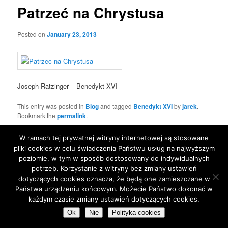
Patrzeć na Chrystusa
Posted on
January 23, 2013
Joseph Ratzinger – Benedykt XVI
This entry was posted in
Blog
and tagged
Benedykt XVI
by
jarek
.
Bookmark the
permalink
.
W ramach tej prywatnej witryny internetowej są stosowane
pliki cookies w celu świadczenia Państwu usług na najwyższym
Proudly powered by WordPress
poziomie, w tym w sposób dostosowany do indywidualnych
potrzeb. Korzystanie z witryny bez zmiany ustawień
dotyczących cookies oznacza, że będą one zamieszczane w
Państwa urządzeniu końcowym. Możecie Państwo dokonać w
każdym czasie zmiany ustawień dotyczących cookies.
Ok
Nie
Polityka cookies