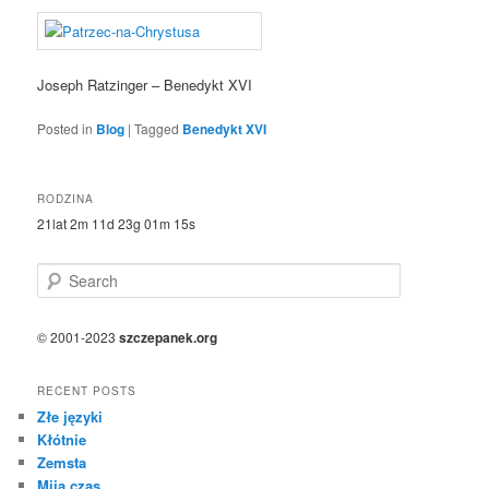
Joseph Ratzinger – Benedykt XVI
Posted in
Blog
|
Tagged
Benedykt XVI
RODZINA
21lat 2m 11d 23g 01m 15s
S
e
a
r
© 2001-2023
szczepanek.org
c
h
RECENT POSTS
Złe języki
Kłótnie
Zemsta
Mija czas