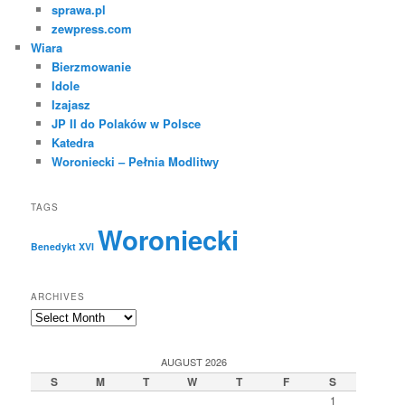
sprawa.pl
zewpress.com
Wiara
Bierzmowanie
Idole
Izajasz
JP II do Polaków w Polsce
Katedra
Woroniecki – Pełnia Modlitwy
TAGS
Woroniecki
Benedykt XVI
ARCHIVES
Archives
AUGUST 2026
S
M
T
W
T
F
S
1