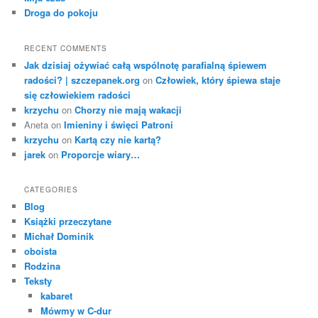
Droga do pokoju
RECENT COMMENTS
Jak dzisiaj ożywiać całą wspólnotę parafialną śpiewem
radości? | szczepanek.org
on
Człowiek, który śpiewa staje
się człowiekiem radości
krzychu
on
Chorzy nie mają wakacji
Aneta
on
Imieniny i święci Patroni
krzychu
on
Kartą czy nie kartą?
jarek
on
Proporcje wiary…
CATEGORIES
Blog
Książki przeczytane
Michał Dominik
oboista
Rodzina
Teksty
kabaret
Mówmy w C-dur