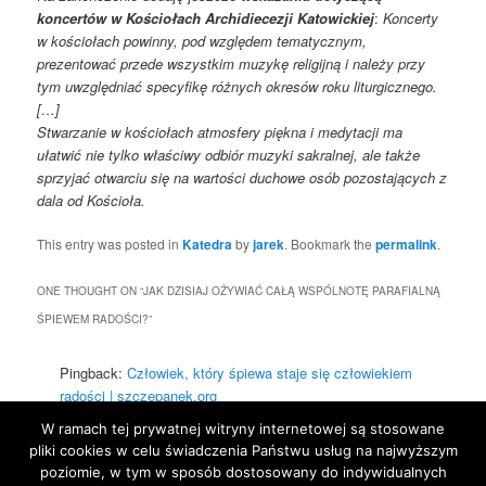
koncertów w Kościołach Archidiecezji Katowickiej
:
Koncerty
w kościołach powinny, pod względem tematycznym,
prezentować przede wszystkim muzykę religijną i należy przy
tym uwzględniać specyfikę różnych okresów roku liturgicznego.
[…]
Stwarzanie w kościołach atmosfery piękna i medytacji ma
ułatwić nie tylko właściwy odbiór muzyki sakralnej, ale także
sprzyjać otwarciu się na wartości duchowe osób pozostających z
dala od Kościoła.
This entry was posted in
Katedra
by
jarek
. Bookmark the
permalink
.
ONE THOUGHT ON “
JAK DZISIAJ OŻYWIAĆ CAŁĄ WSPÓLNOTĘ PARAFIALNĄ
ŚPIEWEM RADOŚCI?
”
Pingback:
Człowiek, który śpiewa staje się człowiekiem
radości | szczepanek.org
W ramach tej prywatnej witryny internetowej są stosowane
Comments are closed.
pliki cookies w celu świadczenia Państwu usług na najwyższym
poziomie, w tym w sposób dostosowany do indywidualnych