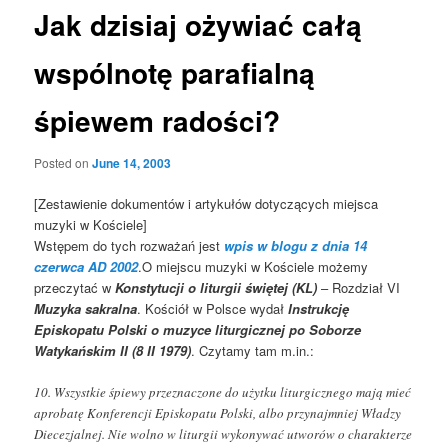
Jak dzisiaj ożywiać całą
wspólnotę parafialną
śpiewem radości?
Posted on
June 14, 2003
[Zestawienie dokumentów i artykułów dotyczących miejsca
muzyki w Kościele]
Wstępem do tych rozważań jest
wpis w blogu z dnia 14
czerwca AD 2002
.O miejscu muzyki w Kościele możemy
przeczytać w
Konstytucji o liturgii świętej (KL)
– Rozdział VI
Muzyka sakralna
. Kościół w Polsce wydał
Instrukcję
Episkopatu Polski o muzyce liturgicznej po Soborze
Watykańskim II (8 II 1979)
. Czytamy tam m.in.:
10. Wszystkie śpiewy przeznaczone do użytku liturgicznego mają mieć
aprobatę Konferencji Episkopatu Polski, albo przynajmniej Władzy
Diecezjalnej. Nie wolno w liturgii wykonywać utworów o charakterze