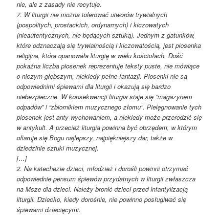
nie, ale z zasady nie recytuje.
7. W liturgii nie można tolerować utworów trywialnych
(pospolitych, prostackich, ordynarnych) i kiczowatych
(nieautentycznych, nie będących sztuką). Jednym z gatunków,
które odznaczają się trywialnością i kiczowatością, jest piosenka
religijna, która opanowała liturgię w wielu kościołach. Dość
pokaźna liczba piosenek reprezentuje teksty puste, nie mówiące
o niczym głębszym, niekiedy pełne fantazji. Piosenki nie są
odpowiednimi śpiewami dla liturgii i okazują się bardzo
niebezpieczne. W konsekwencji liturgia staje się “magazynem
odpadów” i “zbiornikiem muzycznego złomu”. Pielęgnowanie tych
piosenek jest anty-wychowaniem, a niekiedy może przerodzić się
w antykult. A przecież liturgia powinna być obrzędem, w którym
ofiaruje się Bogu najlepszy, najpiękniejszy dar, także w
dziedzinie sztuki muzycznej.
[…]
2. Na katechezie dzieci, młodzież i dorośli powinni otrzymać
odpowiednie pensum śpiewów przydatnych w liturgii zwłaszcza
na Msze dla dzieci. Należy bronić dzieci przed infantylizacją
liturgii. Dziecko, kiedy dorośnie, nie powinno posługiwać się
śpiewami dziecięcymi.