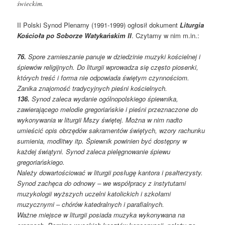
świeckim.
II Polski Synod Plenarny (1991-1999) ogłosił dokument
Liturgia
Kościoła po Soborze Watykańskim II
. Czytamy w nim m.in.:
76.
Spore zamieszanie panuje w dziedzinie muzyki kościelnej i
śpiewów religijnych. Do liturgii wprowadza się często piosenki,
których treść i forma nie odpowiada świętym czynnościom.
Zanika znajomość tradycyjnych pieśni kościelnych.
136.
Synod zaleca wydanie ogólnopolskiego śpiewnika,
zawierającego melodie gregoriańskie i pieśni przeznaczone do
wykonywania w liturgii Mszy świętej. Można w nim nadto
umieścić opis obrzędów sakramentów świętych, wzory rachunku
sumienia, modlitwy itp. Śpiewnik powinien być dostępny w
każdej świątyni. Synod zaleca pielęgnowanie śpiewu
gregoriańskiego.
Należy dowartościować w liturgii posługę kantora i psałterzysty.
Synod zachęca do odnowy – we współpracy z instytutami
muzykologii wyższych uczelni katolickich i szkołami
muzycznymi – chórów katedralnych i parafialnych.
Ważne miejsce w liturgii posiada muzyka wykonywana na