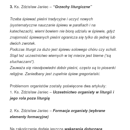
3.
Ks. Zdzisław Janiec –
“Grzechy liturgiczne”
Trzeba śpiewać pieśni tradycyjne i uczyć nowych
(systematyczne nauczanie śpiewu w parafiach i na
katechezach), wierni bowiem nie biorą udziału w śpiewie, gdyż
znajomość śpiewanych pieśni ogranicza się tylko do jednej lub
dwóch zwrotek.
Podczas liturgii za dużo jest śpiewu solowego chóru czy scholi.
Stąd też uczestnictwo wiernych w tej mierze jest bierne (“są
słuchaczami”).
Zauważa się nieodpowiedni dobór pieśni, często są to piosenki
religijne. Zaniedbany jest zupełnie śpiew gregoriański.
Problemom organistów zostały poświęcone dwa artykuły:
1. Ks. Zdzisław Janiec –
Uczestnictwo organisty w liturgii i
jego rola poza liturgią
2. Ks. Zdzisław Janiec –
Formacja organisty (wybrane
elementy formacyjne)
Na zakończenie dodaję jeszcze
wskazania dotyczącą