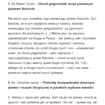
1.
Ks.Robert Tyrała –
Chorał gregoriański wciąż pierwszym
śpiewem Kościoła
Nie wolno nam zaniedbać tego pierwszego śpiewu Kościoła. Tym
bardziej, że w tym względzie świeccy katolicy, bardziej
interesujący się chorałem gregoriańskim, są ogromnym
wyrzutem dla duchownych. […] Ważne jest, by wszyscy
odpowiedzialni za liturgię w Polsce – tak świeccy jaki i duchowni,
liturgiści, muzycy, dyrygenci chórów, organiści, kantorzy,
członkowie chórów czy schól liturgicznych i inni – uświadamiali
sobie, że chorał gregoriański – jako najstarszy i
najczcigodniejszy śpiew Kościoła – został uznany przez
Vaticanum II jako własny śpiew liturgii rzymskiej (KL 116) i
dlatego też w liturgicznych czynnościach – miał i ma nadal –
pierwsze miejsce wśród innych śpiewów.
2.
Ks. Zdzisław Janiec –
Postulaty duszpasterskie dotyczące
śpiewu i muzyki liturgicznej w parafiach (wybrane kwestie)
5. Alleluja z natury jest pieśnią. Jeśli się jej nie śpiewa, można ją
opuścić. Jest podobnie jak ze śpiewem “Sto lat” – śpiewa się, lub