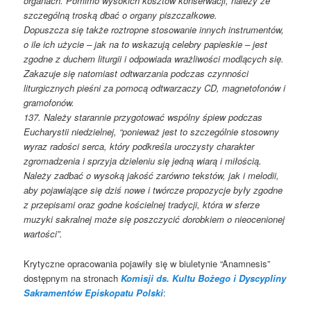
organach. Pomimo wysokich kosztów konserwacji, należy ze
szczególną troską dbać o organy piszczałkowe.
Dopuszcza się także roztropne stosowanie innych instrumentów,
o ile ich użycie – jak na to wskazują celebry papieskie – jest
zgodne z duchem liturgii i odpowiada wrażliwości modlących się.
Zakazuje się natomiast odtwarzania podczas czynności
liturgicznych pieśni za pomocą odtwarzaczy CD, magnetofonów i
gramofonów.
137. Należy starannie przygotować wspólny śpiew podczas
Eucharystii niedzielnej, “ponieważ jest to szczególnie stosowny
wyraz radości serca, który podkreśla uroczysty charakter
zgromadzenia i sprzyja dzieleniu się jedną wiarą i miłością.
Należy zadbać o wysoką jakość zarówno tekstów, jak i melodii,
aby pojawiające się dziś nowe i twórcze propozycje były zgodne
z przepisami oraz godne kościelnej tradycji, która w sferze
muzyki sakralnej może się poszczycić dorobkiem o nieocenionej
wartości”.
Krytyczne opracowania pojawiły się w biuletynie “Anamnesis”
dostępnym na stronach
Komisji ds. Kultu Bożego i Dyscypliny
Sakramentów Episkopatu Polski
: