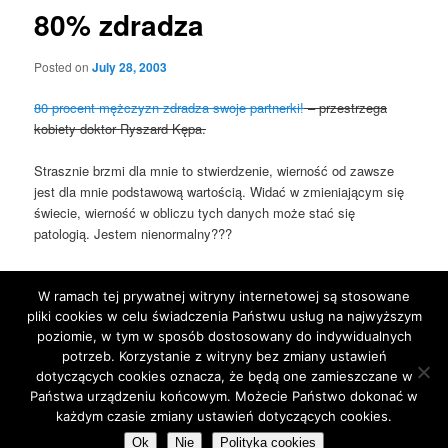
80% zdradza
Posted on
July 28, 2003
80 procent mężczyzn zdradza swoje partnerki!
– przestrzega
kobiety doktor Ryszard Kępa.
Strasznie brzmi dla mnie to stwierdzenie, wierność od zawsze
jest dla mnie podstawową wartością. Widać w zmieniającym się
świecie, wierność w obliczu tych danych może stać się
patologią. Jestem nienormalny???
Zależało mi zawsze na trwałej, kochającej się i wiernej rodzinie.
Jak bardzo trudne to wyzwanie…
W ramach tej prywatnej witryny internetowej są stosowane
pliki cookies w celu świadczenia Państwu usług na najwyższym
poziomie, w tym w sposób dostosowany do indywidualnych
This entry was posted in
Blog
by
jarek
. Bookmark the
permalink
.
potrzeb. Korzystanie z witryny bez zmiany ustawień
dotyczących cookies oznacza, że będą one zamieszczane w
Państwa urządzeniu końcowym. Możecie Państwo dokonać w
Proudly powered by WordPress
każdym czasie zmiany ustawień dotyczących cookies.
Ok
Nie
Polityka cookies